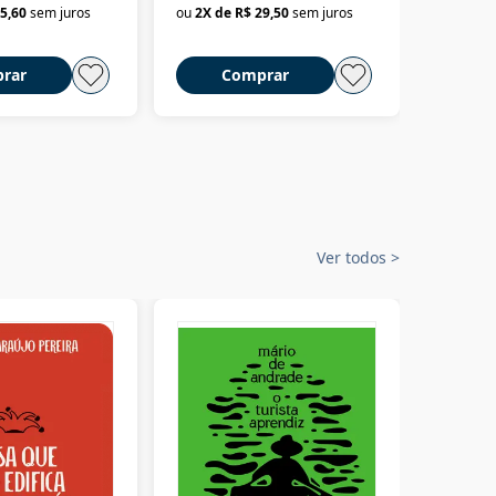
5,60
sem juros
ou
2
X de
R$ 29,50
sem juros
ou
2
X d
rar
Comprar
C
Ver todos
>