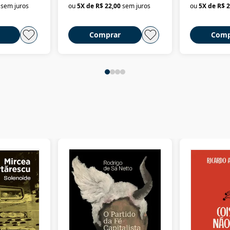
sem juros
ou
5
X de
R$ 22,00
sem juros
ou
5
X de
R$ 2
2018)
Comprar
Comp