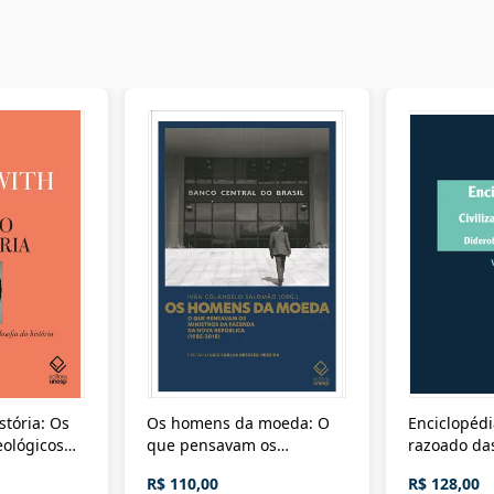
stória: Os
Os homens da moeda: O
Enciclopédi
eológicos
que pensavam os
razoado das
história
ministros da Fazenda da
artes e dos o
R$ 110,00
R$ 128,00
Nova República (1985-
Civilização 