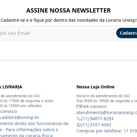
ASSINE NOSSA NEWSLETTER
Cadastre-se e e fique por dentro das novidades da Livraria Unesp!
Cadastr
 LIVRARIA
Nossa Loja Online
 de atendimento do SAC
Horário de atendimento do SAC
0 às 17h00 de segunda a sexta
Das 9h00 às 16h00 de segunda a s
0 às 12h00 aos sábados
Fale conosco
 conosco
atendimento@livrariaunesp.
ia.editora@unesp.br
(11) 94077-8293
mento direto dos funcionários da
(11) 3107-4343
ia - Para informações sobre o
Compras por telefone: 11 31
namento da Livraria física