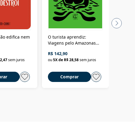
ão edifica nem
O turista aprendiz:
Coloniz
Viagens pelo Amazonas
totalita
até o Peru, pelo Madeira
crimino
R$ 142,90
R$ 69,9
até a Bolívia e por Marajó
2,47
sem juros
ou
5
X de
R$ 28,58
sem juros
ou
3
X d
até dizer chega
rar
Comprar
C