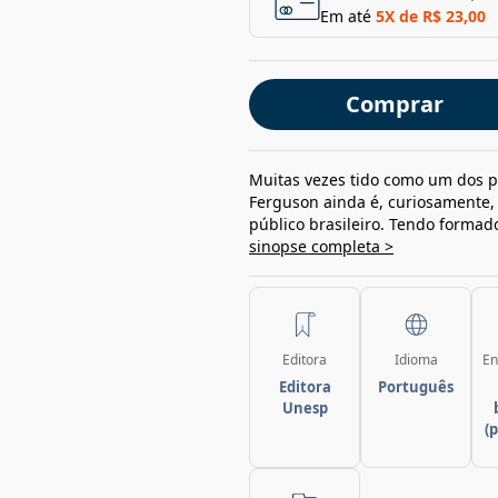
Em até
5
X de
R$ 23,00
Comprar
Muitas vezes tido como um dos pa
Ferguson ainda é, curiosamente,
público brasileiro. Tendo forma
sinopse completa >
Editora
Idioma
En
Editora
Português
Unesp
(