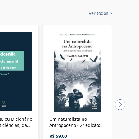
Ver todos
>
a, ou Dicionário
Um naturalista no
A vora
 ciências, das
Antropoceno - 2ª edição:
fícios - Vol. 7:
Um biólogo em busca do
R$ 59,00
R$ 58,0
material
selvagem