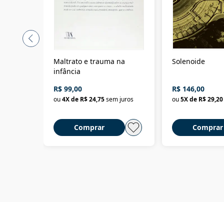
Maltrato e trauma na
Solenoide
infância
R$ 99,00
R$ 146,00
ou
4
X de
R$ 24,75
sem juros
ou
5
X de
R$ 29,20
Comprar
Comprar