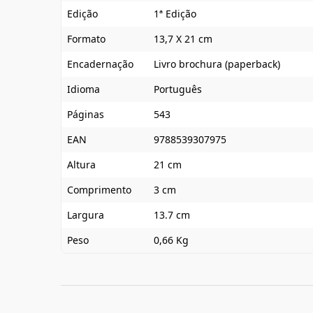
Edição
1ª Edição
Formato
13,7 X 21 cm
Encadernação
Livro brochura (paperback)
Idioma
Português
Páginas
543
EAN
9788539307975
Altura
21 cm
Comprimento
3 cm
Largura
13.7 cm
Peso
0,66 Kg