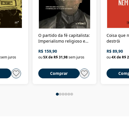
O partido da fé capitalista:
Coisa que n
Imperialismo religioso e
destrói
dominação de classe no
R$ 159,90
R$ 89,90
Brasil
sem juros
ou
5
X de
R$ 31,98
sem juros
ou
4
X de
R$ 2
Comprar
Comp