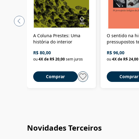
A Coluna Prestes: Uma
O sentido na hi
história do interior
pressupostos t
da filosofia da 
R$ 80,00
R$ 96,00
ou
4
X de
R$ 20,00
sem juros
ou
4
X de
R$ 24,00
Comprar
Comprar
Novidades Terceiros