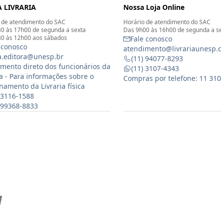
 LIVRARIA
Nossa Loja Online
 de atendimento do SAC
Horário de atendimento do SAC
0 às 17h00 de segunda a sexta
Das 9h00 às 16h00 de segunda a s
0 às 12h00 aos sábados
Fale conosco
 conosco
atendimento@livrariaunesp.
ia.editora@unesp.br
(11) 94077-8293
mento direto dos funcionários da
(11) 3107-4343
ia - Para informações sobre o
Compras por telefone: 11 31
namento da Livraria física
 3116-1588
) 99368-8833