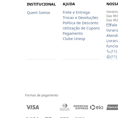
AJUDA
NOSSA
INSTITUCIONAL
Horário
Frete e Entrega
Quem Somos
Das 9h3
Trocas e Devoluções
Das 9h3
Política de Desconto
Fale
Utilização de Cupons
livrar
Pagamento
Atendi
Clube Unesp
Livrar
funcio
(11)
(11
Formas de pagamento