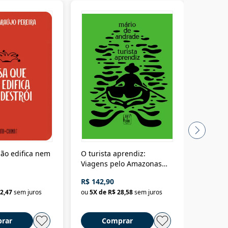
ão edifica nem
O turista aprendiz:
Coloniz
Viagens pelo Amazonas
totalita
até o Peru, pelo Madeira
crimino
R$ 142,90
R$ 69,9
até a Bolívia e por Marajó
2,47
sem juros
ou
5
X de
R$ 28,58
sem juros
ou
3
X d
até dizer chega
rar
Comprar
C