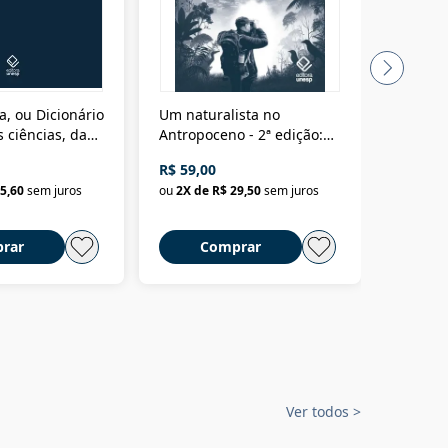
a, ou Dicionário
Um naturalista no
A vora
 ciências, das
Antropoceno - 2ª edição:
fícios - Vol. 7:
Um biólogo em busca do
R$ 59,00
R$ 58,0
material
selvagem
5,60
sem juros
ou
2
X de
R$ 29,50
sem juros
ou
2
X d
rar
Comprar
C
Ver todos
>