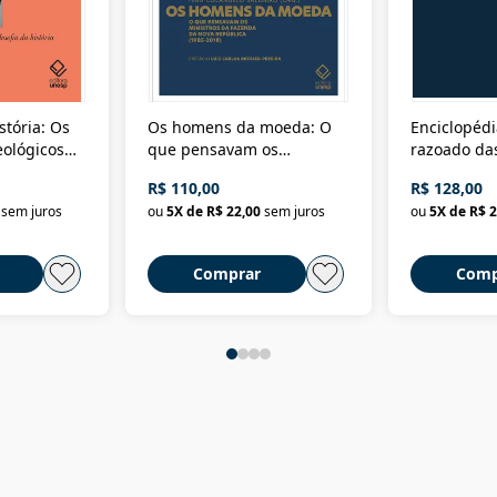
stória: Os
Os homens da moeda: O
Enciclopédi
eológicos
que pensavam os
razoado das
história
ministros da Fazenda da
artes e dos o
R$ 110,00
R$ 128,00
Nova República (1985-
Civilização 
sem juros
ou
5
X de
R$ 22,00
sem juros
ou
5
X de
R$ 2
2018)
Comprar
Comp