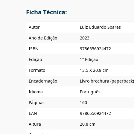
Ficha Técnica:
Autor
Luiz Eduardo Soares
Ano de Edição
2023
ISBN
9786556924472
Edição
1ª Edição
Formato
13,5 X 20,8 cm
Encadernação
Livro brochura (paperback)
Idioma
Português
Páginas
160
EAN
9786556924472
Altura
20.8 cm