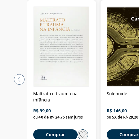
Maltrato e trauma na
Solenoide
infância
R$ 99,00
R$ 146,00
ou
4
X de
R$ 24,75
sem juros
ou
5
X de
R$ 29,20
Comprar
Comprar