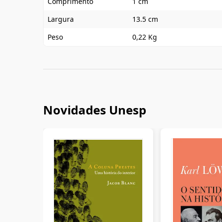
Comprimento
1 cm
Largura
13.5 cm
Peso
0,22 Kg
Novidades Unesp