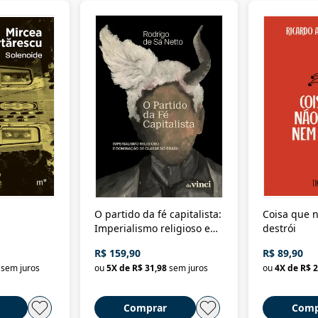
O partido da fé capitalista:
Coisa que n
Imperialismo religioso e
destrói
dominação de classe no
R$ 159,90
R$ 89,90
Brasil
sem juros
ou
5
X de
R$ 31,98
sem juros
ou
4
X de
R$ 2
Comprar
Comp