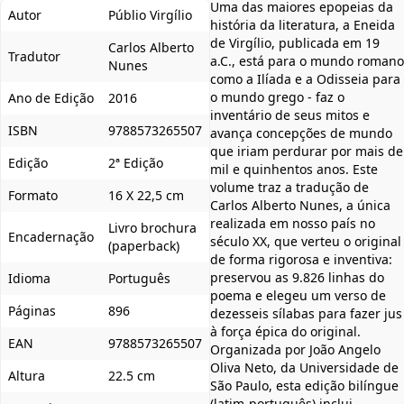
Uma das maiores epopeias da
Autor
Públio Virgílio
história da literatura, a Eneida
de Virgílio, publicada em 19
Carlos Alberto
Tradutor
a.C., está para o mundo romano
Nunes
como a Ilíada e a Odisseia para
o mundo grego - faz o
Ano de Edição
2016
inventário de seus mitos e
ISBN
9788573265507
avança concepções de mundo
que iriam perdurar por mais de
Edição
2ª Edição
mil e quinhentos anos. Este
volume traz a tradução de
Formato
16 X 22,5 cm
Carlos Alberto Nunes, a única
realizada em nosso país no
Livro brochura
Encadernação
século XX, que verteu o original
(paperback)
de forma rigorosa e inventiva:
preservou as 9.826 linhas do
Idioma
Português
poema e elegeu um verso de
Páginas
896
dezesseis sílabas para fazer jus
à força épica do original.
EAN
9788573265507
Organizada por João Angelo
Oliva Neto, da Universidade de
Altura
22.5 cm
São Paulo, esta edição bilíngue
(latim-português) inclui