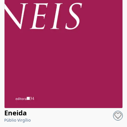
Eneida
Públio Virgílio