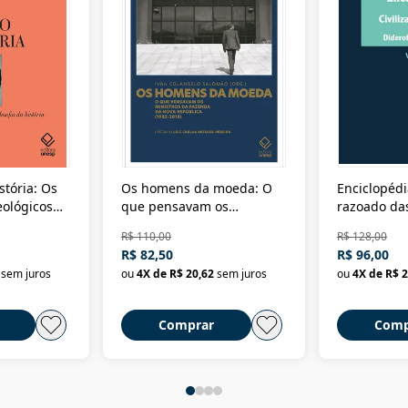
stória: Os
Os homens da moeda: O
Enciclopédi
eológicos
que pensavam os
razoado das
história
ministros da Fazenda da
artes e dos o
R$ 110,00
R$ 128,00
Nova República (1985-
Civilização 
R$ 82,50
R$ 96,00
2018)
sem juros
ou
4
X de
R$ 20,62
sem juros
ou
4
X de
R$ 2
Comprar
Comp