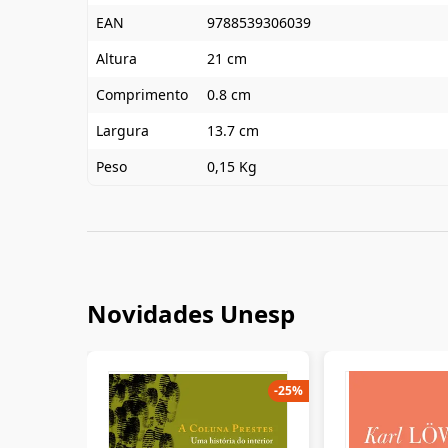
EAN
9788539306039
Altura
21 cm
Comprimento
0.8 cm
Largura
13.7 cm
Peso
0,15 Kg
Novidades Unesp
-
25
%