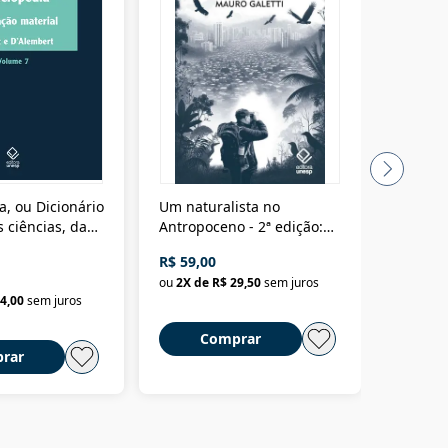
a, ou Dicionário
Um naturalista no
A vora
 ciências, das
Antropoceno - 2ª edição:
fícios - Vol. 7:
Um biólogo em busca do
R$ 59,00
R$ 58,0
material
selvagem
ou
2
X de
R$ 29,50
sem juros
ou
2
X d
4,00
sem juros
Comprar
C
rar