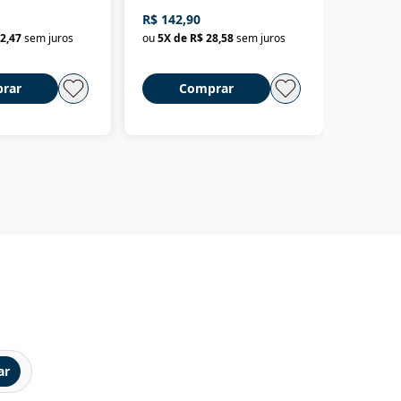
até o Peru, pelo Madeira
crimino
R$ 142,90
R$ 69,9
até a Bolívia e por Marajó
2,47
sem juros
ou
5
X de
R$ 28,58
sem juros
ou
3
X d
até dizer chega
rar
Comprar
C
ar