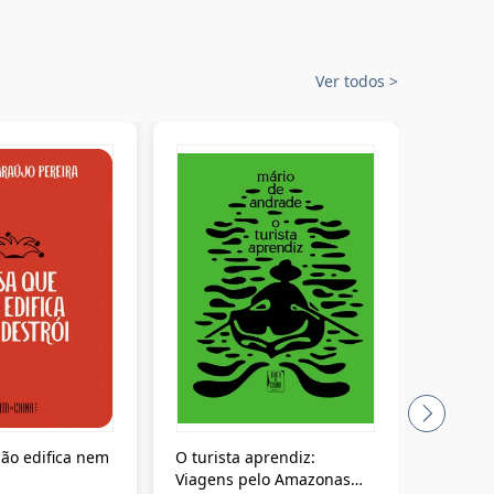
Ver todos
>
ão edifica nem
O turista aprendiz:
Coloniz
Viagens pelo Amazonas
totalita