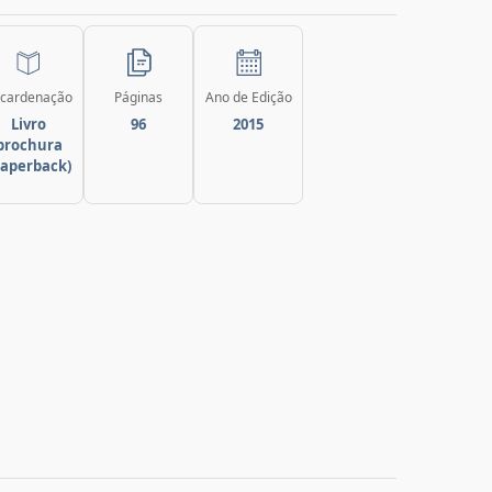
cardenação
Páginas
Ano de Edição
Livro
96
2015
brochura
paperback)