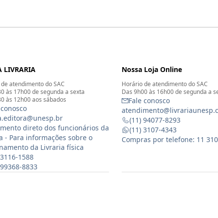
 LIVRARIA
Nossa Loja Online
 de atendimento do SAC
Horário de atendimento do SAC
0 às 17h00 de segunda a sexta
Das 9h00 às 16h00 de segunda a s
0 às 12h00 aos sábados
Fale conosco
 conosco
atendimento@livrariaunesp.
ia.editora@unesp.br
(11) 94077-8293
mento direto dos funcionários da
(11) 3107-4343
ia - Para informações sobre o
Compras por telefone: 11 31
namento da Livraria física
 3116-1588
) 99368-8833