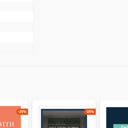
-
25
%
-
25
%