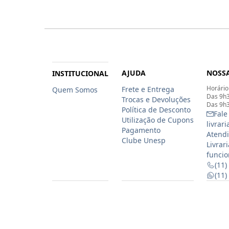
AJUDA
NOSSA
INSTITUCIONAL
Horário
Frete e Entrega
Quem Somos
Das 9h3
Trocas e Devoluções
Das 9h3
Política de Desconto
Fale
Utilização de Cupons
livrar
Pagamento
Atendi
Clube Unesp
Livrar
funcio
(11)
(11