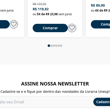
dominação de classe no
R$ 159,90
R$ 89,90
Brasil
R$ 119,92
sem juros
ou
4
X de
R$ 2
ou
5
X de
R$ 23,98
sem juros
Comp
Comprar
ASSINE NOSSA NEWSLETTER
Cadastre-se e e fique por dentro das novidades da Livraria Unesp!
Cadastr