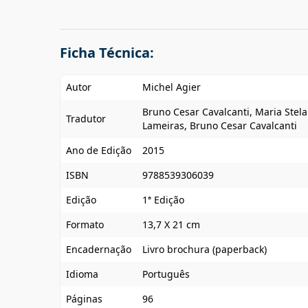
Ficha Técnica:
Autor
Michel Agier
Bruno Cesar Cavalcanti, Maria Stela
Tradutor
Lameiras, Bruno Cesar Cavalcanti
Ano de Edição
2015
ISBN
9788539306039
Edição
1ª Edição
Formato
13,7 X 21 cm
Encadernação
Livro brochura (paperback)
Idioma
Português
Páginas
96