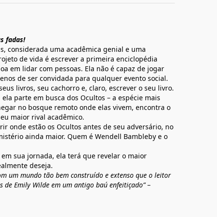
s fadas!
sas, considerada uma acadêmica genial e uma
jeto de vida é escrever a primeira enciclopédia
oa em lidar com pessoas. Ela não é capaz de jogar
enos de ser convidada para qualquer evento social.
us livros, seu cachorro e, claro, escrever o seu livro.
, ela parte em busca dos Ocultos – a espécie mais
chegar no bosque remoto onde elas vivem, encontra o
seu maior rival acadêmico.
ir onde estão os Ocultos antes de seu adversário, no
istério ainda maior. Quem é Wendell Bambleby e o
 em sua jornada, ela terá que revelar o maior
ealmente deseja.
 com um mundo tão bem construído e extenso que o leitor
os de Emily Wilde em um antigo baú enfeitiçado”
–