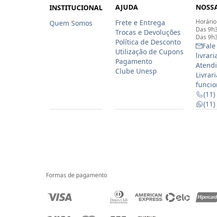
AJUDA
NOSSA
INSTITUCIONAL
Horário
Frete e Entrega
Quem Somos
Das 9h3
Trocas e Devoluções
Das 9h3
Política de Desconto
Fale
Utilização de Cupons
livrar
Pagamento
Atendi
Clube Unesp
Livrar
funcio
(11)
(11
Formas de pagamento