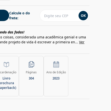
Calcule o do
OK
frete:
ndo das fadas!
as coisas, considerada uma acadêmica genial e uma
nde projeto de vida é escrever a primeira en...
Ver
cardenação
Páginas
Ano de Edição
Livro
304
2023
brochura
paperback)