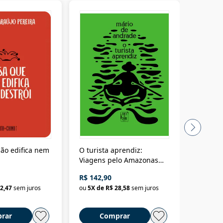
ão edifica nem
O turista aprendiz:
Coloniz
Viagens pelo Amazonas
totalita
até o Peru, pelo Madeira
crimino
R$ 142,90
R$ 69,9
até a Bolívia e por Marajó
2,47
sem juros
ou
5
X de
R$ 28,58
sem juros
ou
3
X d
até dizer chega
rar
Comprar
C