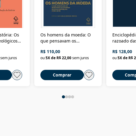
stória: Os
Os homens da moeda: O
Enciclopédi
eológicos
que pensavam os
razoado das
história
ministros da Fazenda da
artes e dos o
R$ 110,00
R$ 128,00
Nova República (1985-
Civilização 
sem juros
ou
5
X de
R$ 22,00
sem juros
ou
5
X de
R$ 2
2018)
Comprar
Comp