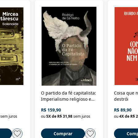
O partido da fé capitalista:
Coisa que n
Imperialismo religioso e
destrói
dominação de classe no
R$ 159,90
R$ 89,90
Brasil
sem juros
ou
5
X de
R$ 31,98
sem juros
ou
4
X de
R$ 2
Comprar
Comp