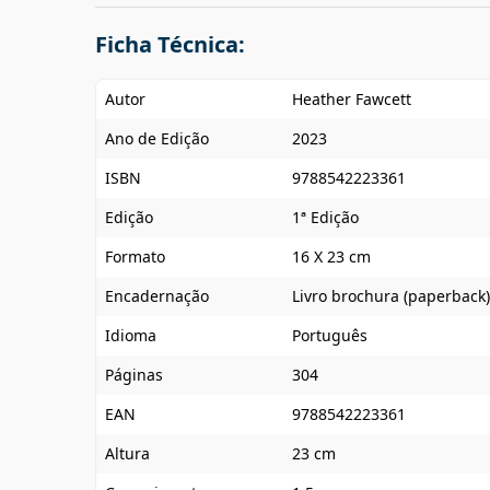
Ficha Técnica:
Autor
Heather Fawcett
Ano de Edição
2023
ISBN
9788542223361
Edição
1ª Edição
Formato
16 X 23 cm
Encadernação
Livro brochura (paperback)
Idioma
Português
Páginas
304
EAN
9788542223361
Altura
23 cm