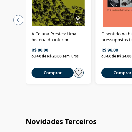
A Coluna Prestes: Uma
O sentido na hi
história do interior
pressupostos t
da filosofia da 
R$ 80,00
R$ 96,00
ou
4
X de
R$ 20,00
sem juros
ou
4
X de
R$ 24,00
Comprar
Comprar
Novidades Terceiros