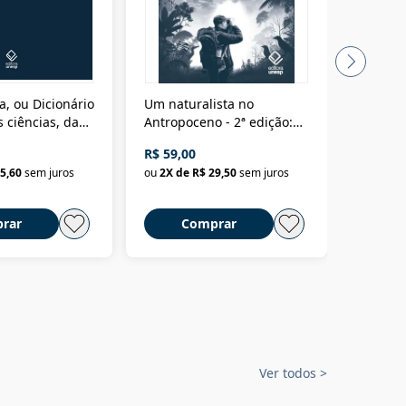
a, ou Dicionário
Um naturalista no
A vora
 ciências, das
Antropoceno - 2ª edição:
fícios - Vol. 7:
Um biólogo em busca do
R$ 59,00
R$ 58,0
material
selvagem
5,60
sem juros
ou
2
X de
R$ 29,50
sem juros
ou
2
X d
rar
Comprar
C
Ver todos
>