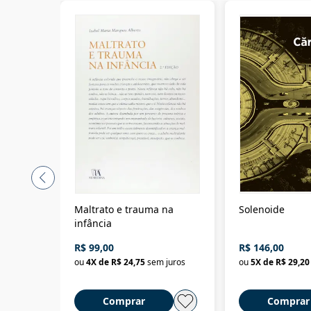
Maltrato e trauma na
Solenoide
infância
R$ 99,00
R$ 146,00
ou
4
X de
R$ 24,75
sem juros
ou
5
X de
R$ 29,20
Comprar
Comprar