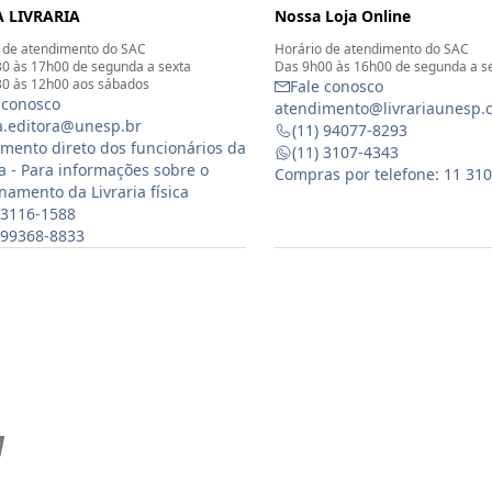
 LIVRARIA
Nossa Loja Online
 de atendimento do SAC
Horário de atendimento do SAC
0 às 17h00 de segunda a sexta
Das 9h00 às 16h00 de segunda a s
0 às 12h00 aos sábados
Fale conosco
 conosco
atendimento@livrariaunesp.
ia.editora@unesp.br
(11) 94077-8293
mento direto dos funcionários da
(11) 3107-4343
ia - Para informações sobre o
Compras por telefone: 11 31
namento da Livraria física
 3116-1588
) 99368-8833