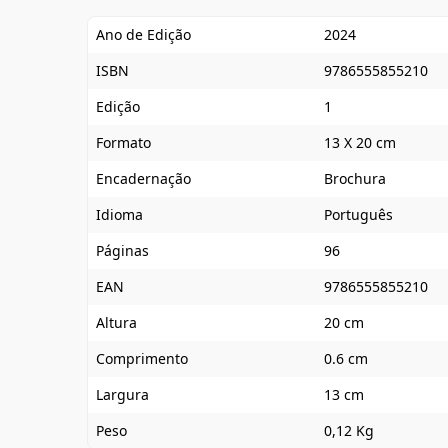
Ano de Edição
2024
ISBN
9786555855210
Edição
1
Formato
13 X 20 cm
Encadernação
Brochura
Idioma
Português
Páginas
96
EAN
9786555855210
Altura
20 cm
Comprimento
0.6 cm
Largura
13 cm
Peso
0,12 Kg