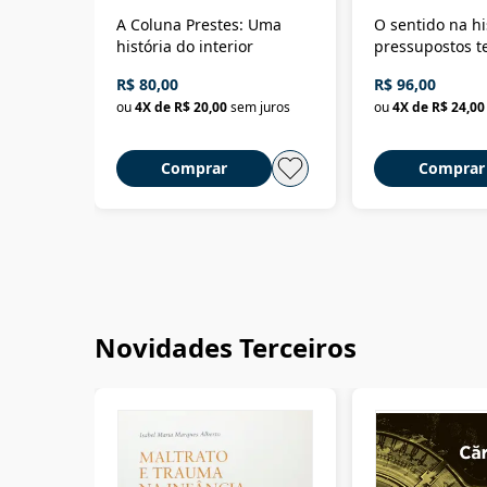
A Coluna Prestes: Uma
O sentido na hi
história do interior
pressupostos t
da filosofia da 
R$ 80,00
R$ 96,00
ou
4
X de
R$ 20,00
sem juros
ou
4
X de
R$ 24,00
Comprar
Comprar
Novidades Terceiros