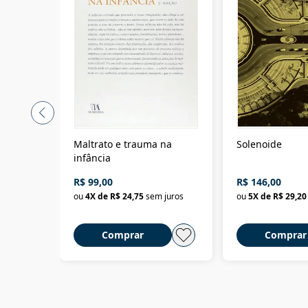
Maltrato e trauma na
Solenoide
infância
R$ 99,00
R$ 146,00
ou
4
X de
R$ 24,75
sem juros
ou
5
X de
R$ 29,20
Comprar
Comprar