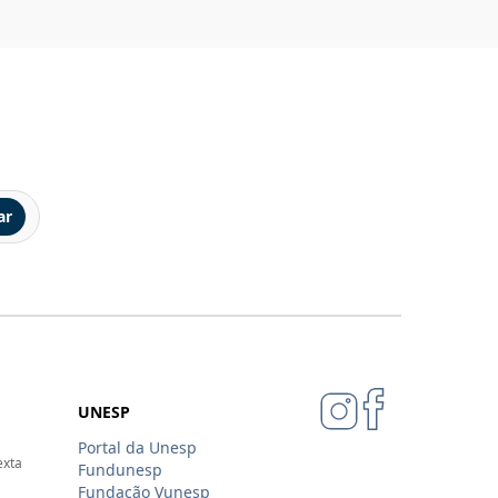
ar
UNESP
Portal da Unesp
exta
Fundunesp
Fundação Vunesp