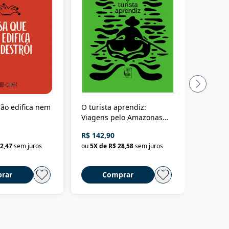
ão edifica nem
O turista aprendiz:
Coloniz
Viagens pelo Amazonas
totalita
até o Peru, pelo Madeira
crimino
R$ 142,90
R$ 69,9
até a Bolívia e por Marajó
2,47
sem juros
ou
5
X de
R$ 28,58
sem juros
ou
3
X d
até dizer chega
rar
Comprar
C