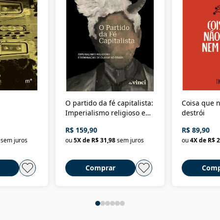
O partido da fé capitalista:
Coisa que n
Imperialismo religioso e
destrói
dominação de classe no
R$ 159,90
R$ 89,90
Brasil
sem juros
ou
5
X de
R$ 31,98
sem juros
ou
4
X de
R$ 2
Comprar
Comp