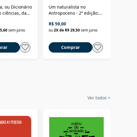
a, ou Dicionário
Um naturalista no
A vora
 ciências, das
Antropoceno - 2ª edição:
fícios - Vol. 7:
Um biólogo em busca do
R$ 59,00
R$ 58,0
material
selvagem
5,60
sem juros
ou
2
X de
R$ 29,50
sem juros
ou
2
X d
rar
Comprar
C
Ver todos
>