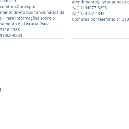
 conosco
atendimento@livrariaunesp.
ia.editora@unesp.br
(11) 94077-8293
mento direto dos funcionários da
(11) 3107-4343
ia - Para informações sobre o
Compras por telefone: 11 31
namento da Livraria física
 3116-1588
) 99368-8833