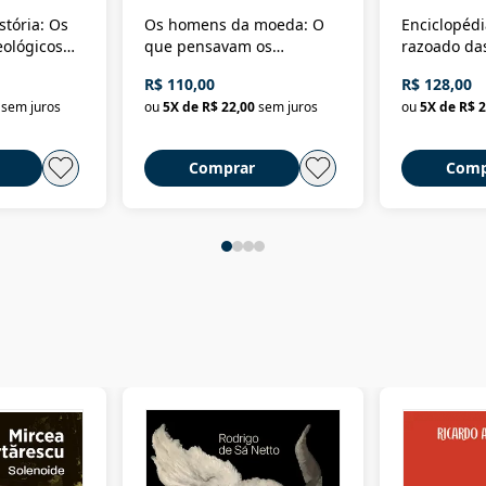
stória: Os
Os homens da moeda: O
Enciclopédi
eológicos
que pensavam os
razoado das
história
ministros da Fazenda da
artes e dos o
R$ 110,00
R$ 128,00
Nova República (1985-
Civilização 
sem juros
ou
5
X de
R$ 22,00
sem juros
ou
5
X de
R$ 2
2018)
Comprar
Comp