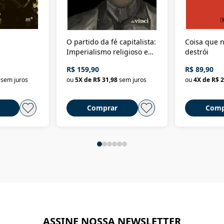
O partido da fé capitalista:
Coisa que n
Imperialismo religioso e
destrói
dominação de classe no
R$ 159,90
R$ 89,90
Brasil
sem juros
ou
5
X de
R$ 31,98
sem juros
ou
4
X de
R$ 2
Comprar
Comp
ASSINE NOSSA NEWSLETTER