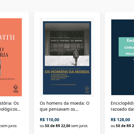
stória: Os
Os homens da moeda: O
Enciclopédi
eológicos
que pensavam os
razoado das
história
ministros da Fazenda da
artes e dos o
R$ 110,00
R$ 128,00
Nova República (1985-
Civilização 
sem juros
ou
5
X de
R$ 22,00
sem juros
ou
5
X de
R$ 2
2018)