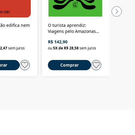
ão edifica nem
O turista aprendiz:
Coloniz
Viagens pelo Amazonas
totalita
até o Peru, pelo Madeira
crimino
R$ 142,90
R$ 69,9
até a Bolívia e por Marajó
2,47
sem juros
ou
5
X de
R$ 28,58
sem juros
ou
3
X d
até dizer chega
rar
Comprar
C