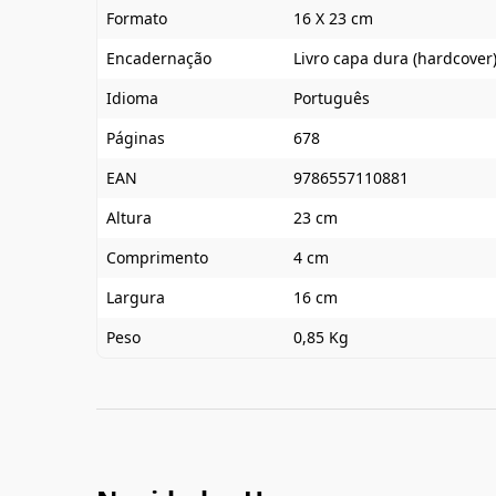
Formato
16 X 23 cm
Encadernação
Livro capa dura (hardcover
Idioma
Português
Páginas
678
EAN
9786557110881
Altura
23 cm
Comprimento
4 cm
Largura
16 cm
Peso
0,85 Kg