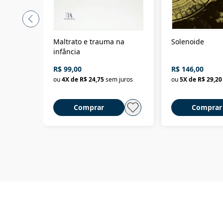
Maltrato e trauma na
Solenoide
infância
R$ 99,00
R$ 146,00
ou
4
X de
R$ 24,75
sem juros
ou
5
X de
R$ 29,20
Comprar
Comprar