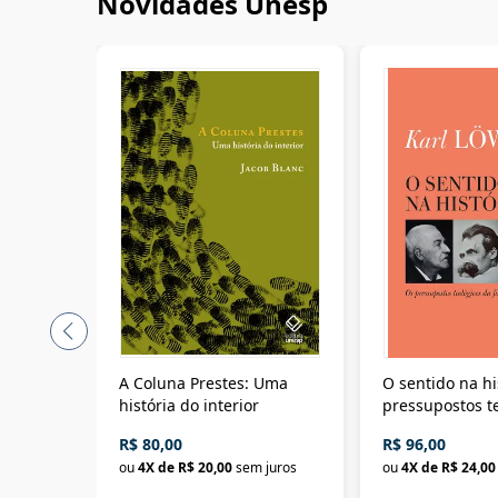
Novidades Unesp
A Coluna Prestes: Uma
O sentido na hi
história do interior
pressupostos t
da filosofia da 
R$ 80,00
R$ 96,00
ou
4
X de
R$ 20,00
sem juros
ou
4
X de
R$ 24,00