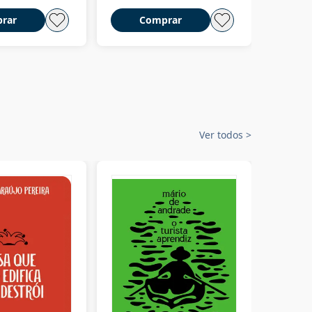
rar
Comprar
C
Ver todos
>