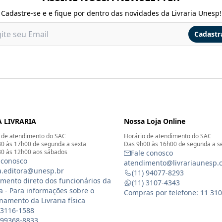
Cadastre-se e e fique por dentro das novidades da Livraria Unesp!
Cadastr
 LIVRARIA
Nossa Loja Online
 de atendimento do SAC
Horário de atendimento do SAC
0 às 17h00 de segunda a sexta
Das 9h00 às 16h00 de segunda a s
0 às 12h00 aos sábados
Fale conosco
 conosco
atendimento@livrariaunesp.
ia.editora@unesp.br
(11) 94077-8293
mento direto dos funcionários da
(11) 3107-4343
ia - Para informações sobre o
Compras por telefone: 11 31
namento da Livraria física
 3116-1588
) 99368-8833