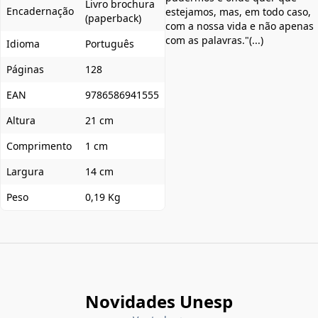
Livro brochura
Encadernação
estejamos, mas, em todo caso,
(paperback)
com a nossa vida e não apenas
com as palavras."(...)
Idioma
Português
Páginas
128
EAN
9786586941555
Altura
21 cm
Comprimento
1 cm
Largura
14 cm
Peso
0,19 Kg
Novidades Unesp