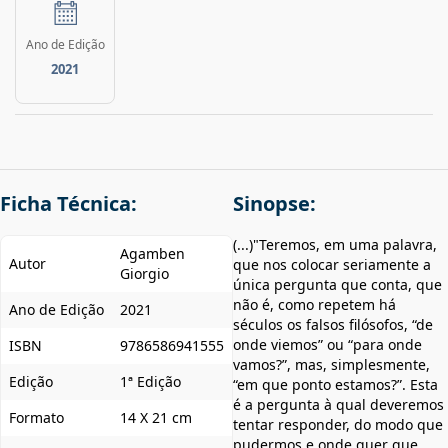
Ano de Edição
2021
Ficha Técnica:
Sinopse:
(...)"Teremos, em uma palavra,
Agamben
Autor
que nos colocar seriamente a
Giorgio
única pergunta que conta, que
não é, como repetem há
Ano de Edição
2021
séculos os falsos filósofos, “de
onde viemos” ou “para onde
ISBN
9786586941555
vamos?”, mas, simplesmente,
Edição
1ª Edição
“em que ponto estamos?”. Esta
é a pergunta à qual deveremos
Formato
14 X 21 cm
tentar responder, do modo que
pudermos e onde quer que