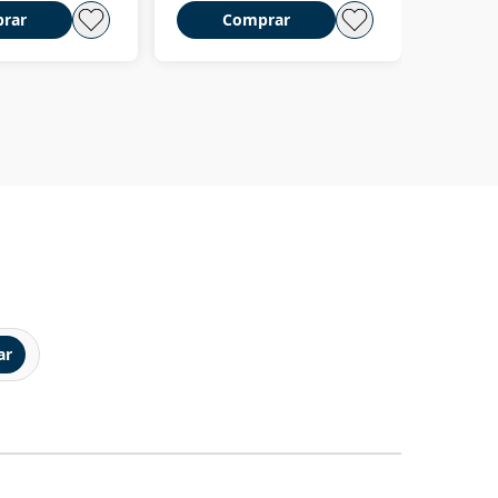
rar
Comprar
C
ar