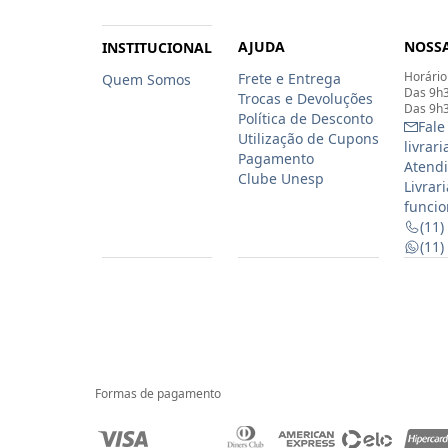
AJUDA
NOSSA
INSTITUCIONAL
Horário
Frete e Entrega
Quem Somos
Das 9h3
Trocas e Devoluções
Das 9h3
Política de Desconto
Fale
Utilização de Cupons
livrar
Pagamento
Atendi
Clube Unesp
Livrar
funcio
(11)
(11
Formas de pagamento