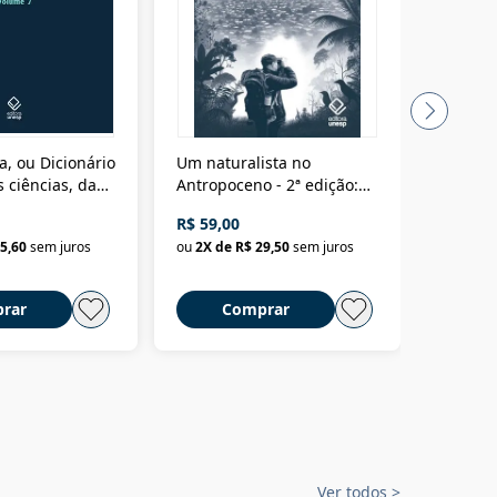
a, ou Dicionário
Um naturalista no
A vora
 ciências, das
Antropoceno - 2ª edição:
fícios - Vol. 7:
Um biólogo em busca do
R$ 59,00
R$ 58,0
material
selvagem
5,60
sem juros
ou
2
X de
R$ 29,50
sem juros
ou
2
X d
rar
Comprar
C
Ver todos
>