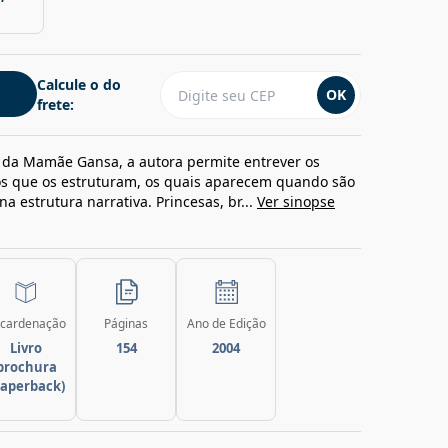
Calcule o do
OK
frete:
s da Mamãe Gansa, a autora permite entrever os
os que os estruturam, os quais aparecem quando são
a estrutura narrativa. Princesas, br...
Ver sinopse
cardenação
Páginas
Ano de Edição
Livro
154
2004
brochura
paperback)