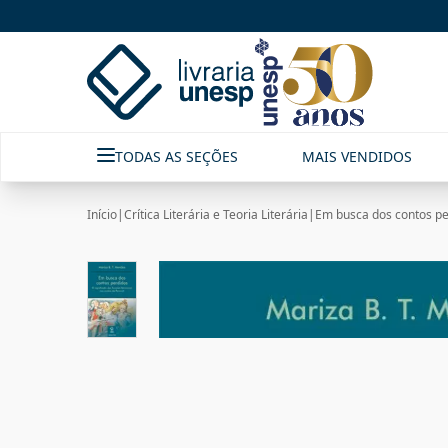
TODAS AS SEÇÕES
MAIS VENDIDOS
Início
|
Crítica Literária e Teoria Literária
|
Em busca dos contos per