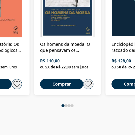
stória: Os
Os homens da moeda: O
Enciclopédi
eológicos
que pensavam os
razoado das
história
ministros da Fazenda da
artes e dos o
R$ 110,00
R$ 128,00
Nova República (1985-
Civilização 
sem juros
ou
5
X de
R$ 22,00
sem juros
ou
5
X de
R$ 2
2018)
Comprar
Comp