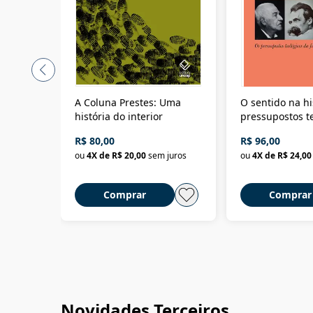
A Coluna Prestes: Uma
O sentido na hi
história do interior
pressupostos t
da filosofia da 
R$ 80,00
R$ 96,00
ou
4
X de
R$ 20,00
sem juros
ou
4
X de
R$ 24,00
Comprar
Comprar
Novidades Terceiros