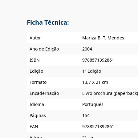
Ficha Técnica:
Autor
Mariza B. T. Mendes
Ano de Edição
2004
ISBN
9788571392861
Edição
1ª Edição
Formato
13,7 X 21 cm
Encadernação
Livro brochura (paperback)
Idioma
Português
Páginas
154
EAN
9788571392861
Altura
21 cm