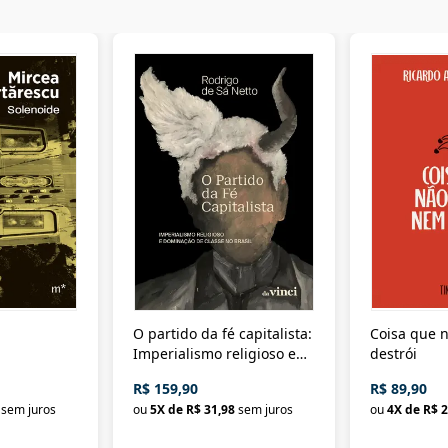
O partido da fé capitalista:
Coisa que n
Imperialismo religioso e
destrói
dominação de classe no
R$ 159,90
R$ 89,90
Brasil
sem juros
ou
5
X de
R$ 31,98
sem juros
ou
4
X de
R$ 2