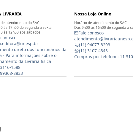
 LIVRARIA
Nossa Loja Online
 de atendimento do SAC
Horário de atendimento do SAC
0 às 17h00 de segunda a sexta
Das 9h00 às 16h00 de segunda a s
0 às 12h00 aos sábados
Fale conosco
 conosco
atendimento@livrariaunesp.
ia.editora@unesp.br
(11) 94077-8293
mento direto dos funcionários da
(11) 3107-4343
ia - Para informações sobre o
Compras por telefone: 11 31
namento da Livraria física
 3116-1588
) 99368-8833