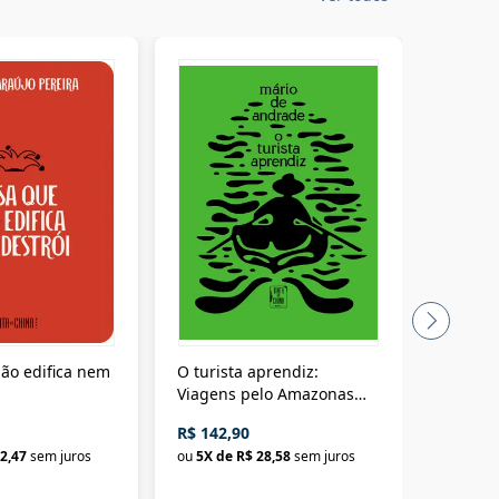
ão edifica nem
O turista aprendiz:
Coloniz
Viagens pelo Amazonas
totalita
até o Peru, pelo Madeira
crimino
R$ 142,90
R$ 69,9
até a Bolívia e por Marajó
2,47
sem juros
ou
5
X de
R$ 28,58
sem juros
ou
3
X d
até dizer chega