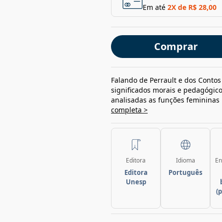
Em até
2
X de
R$ 28,00
Comprar
Falando de Perrault e dos Conto
significados morais e pedagógic
analisadas as funções femininas n
completa >
Editora
Idioma
En
Editora
Português
Unesp
(