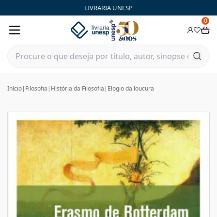
LIVRARIA UNESP
0
Início
|
Filosofia
|
História da Filosofia
|
Elogio da loucura