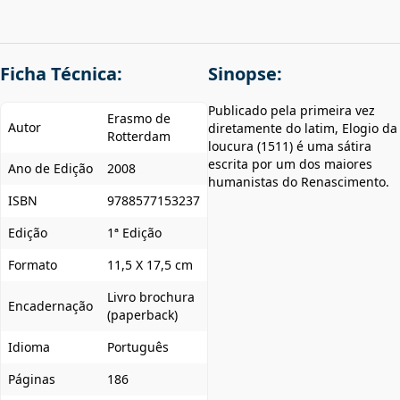
Ficha Técnica:
Sinopse:
Publicado pela primeira vez
Erasmo de
Autor
diretamente do latim, Elogio da
Rotterdam
loucura (1511) é uma sátira
escrita por um dos maiores
Ano de Edição
2008
humanistas do Renascimento.
ISBN
9788577153237
Edição
1ª Edição
Formato
11,5 X 17,5 cm
Livro brochura
Encadernação
(paperback)
Idioma
Português
Páginas
186