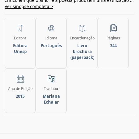
crítico em que o amor e a poesia produzem uma estilização ...
Ver sinopse completa >
Editora
Idioma
Encardenação
Páginas
Editora
Português
Livro
344
Unesp
brochura
(paperback)
Ano de Edição
Tradutor
2015
Mariana
Echalar