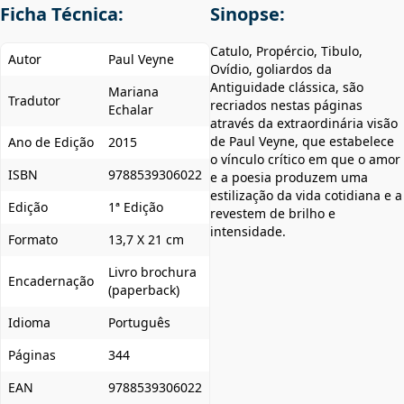
Ficha Técnica:
Sinopse:
Catulo, Propércio, Tibulo,
Autor
Paul Veyne
Ovídio, goliardos da
Antiguidade clássica, são
Mariana
Tradutor
recriados nestas páginas
Echalar
através da extraordinária visão
de Paul Veyne, que estabelece
Ano de Edição
2015
o vínculo crítico em que o amor
ISBN
9788539306022
e a poesia produzem uma
estilização da vida cotidiana e a
Edição
1ª Edição
revestem de brilho e
intensidade.
Formato
13,7 X 21 cm
Livro brochura
Encadernação
(paperback)
Idioma
Português
Páginas
344
EAN
9788539306022