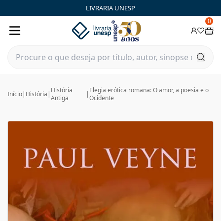
LIVRARIA UNESP
0
História
Elegia erótica romana: O amor, a poesia e o
Início
|
História
|
|
Antiga
Ocidente