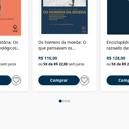
stória: Os
Os homens da moeda: O
Enciclopédi
eológicos
que pensavam os
razoado das
história
ministros da Fazenda da
artes e dos o
R$ 110,00
R$ 128,00
Nova República (1985-
Civilização 
sem juros
ou
5
X de
R$ 22,00
sem juros
ou
5
X de
R$ 2
2018)
Comprar
Comp