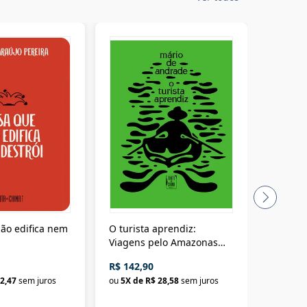
ão edifica nem
O turista aprendiz:
Coloniz
Viagens pelo Amazonas
totalita
até o Peru, pelo Madeira
crimino
R$ 142,90
R$ 69,9
até a Bolívia e por Marajó
2,47
sem juros
ou
5
X de
R$ 28,58
sem juros
ou
3
X d
até dizer chega