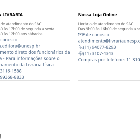
 LIVRARIA
Nossa Loja Online
 de atendimento do SAC
Horário de atendimento do SAC
0 às 17h00 de segunda a sexta
Das 9h00 às 16h00 de segunda a s
0 às 12h00 aos sábados
Fale conosco
 conosco
atendimento@livrariaunesp.
ia.editora@unesp.br
(11) 94077-8293
mento direto dos funcionários da
(11) 3107-4343
ia - Para informações sobre o
Compras por telefone: 11 31
namento da Livraria física
 3116-1588
) 99368-8833