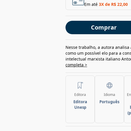
Em até
3
X de
R$ 22,00
Comprar
Nesse trabalho, a autora analisa 
como um possível elo para a con
intelectual marxista italiano Ant
completa >
Editora
Idioma
En
Editora
Português
Unesp
(