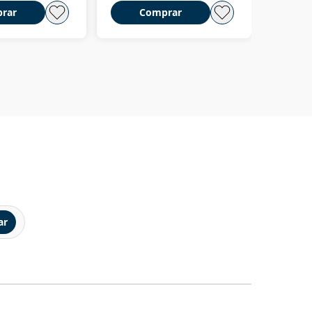
rar
Comprar
C
ar