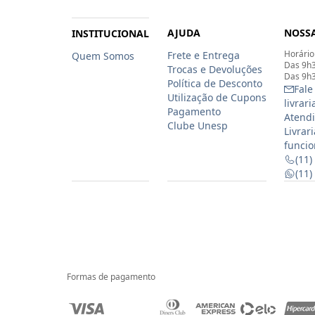
AJUDA
NOSSA
INSTITUCIONAL
Horário
Frete e Entrega
Quem Somos
Das 9h3
Trocas e Devoluções
Das 9h3
Política de Desconto
Fale
Utilização de Cupons
livrar
Pagamento
Atendi
Clube Unesp
Livrar
funcio
(11)
(11
Formas de pagamento