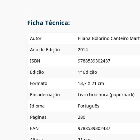
Ficha Técnica:
Autor
Eliana Bolorino Canteiro Mart
Ano de Edição
2014
ISBN
9788539302437
Edição
1ª Edição
Formato
13,7 X 21 cm
Encadernação
Livro brochura (paperback)
Idioma
Português
Páginas
280
EAN
9788539302437
Altura
21 cm