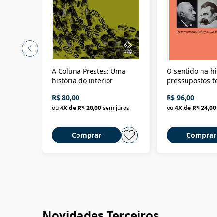
A Coluna Prestes: Uma
O sentido na hi
história do interior
pressupostos t
da filosofia da 
R$ 80,00
R$ 96,00
ou
4
X de
R$ 20,00
sem juros
ou
4
X de
R$ 24,00
Comprar
Comprar
Novidades Terceiros