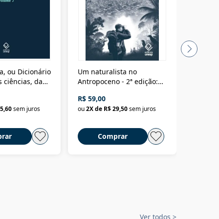
a, ou Dicionário
Um naturalista no
A vora
 ciências, das
Antropoceno - 2ª edição:
fícios - Vol. 7:
Um biólogo em busca do
R$ 59,00
R$ 58,0
material
selvagem
5,60
sem juros
ou
2
X de
R$ 29,50
sem juros
ou
2
X d
rar
Comprar
C
Ver todos
>