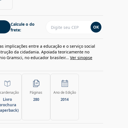
Calcule o do
OK
frete:
as implicações entre a educação e o serviço social
strução da cidadania. Apoiada teoricamente no
onio Gramsci, no educador brasileir...
Ver sinopse
cardenação
Páginas
Ano de Edição
Livro
280
2014
brochura
paperback)