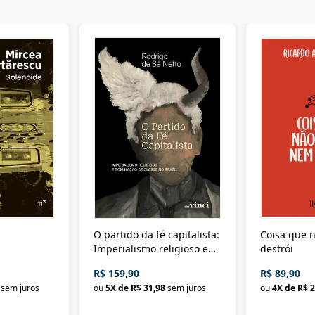
O partido da fé capitalista:
Coisa que n
Imperialismo religioso e
destrói
dominação de classe no
R$ 159,90
R$ 89,90
Brasil
sem juros
ou
5
X de
R$ 31,98
sem juros
ou
4
X de
R$ 2