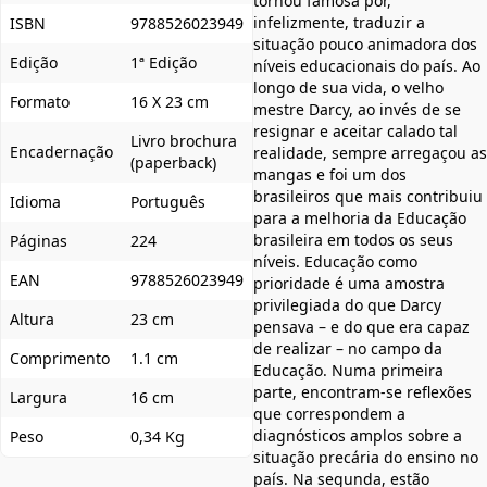
tornou famosa por,
infelizmente, traduzir a
ISBN
9788526023949
situação pouco animadora dos
Edição
1ª Edição
níveis educacionais do país. Ao
longo de sua vida, o velho
Formato
16 X 23 cm
mestre Darcy, ao invés de se
resignar e aceitar calado tal
Livro brochura
Encadernação
realidade, sempre arregaçou as
(paperback)
mangas e foi um dos
brasileiros que mais contribuiu
Idioma
Português
para a melhoria da Educação
brasileira em todos os seus
Páginas
224
níveis. Educação como
EAN
9788526023949
prioridade é uma amostra
privilegiada do que Darcy
Altura
23 cm
pensava – e do que era capaz
de realizar – no campo da
Comprimento
1.1 cm
Educação. Numa primeira
parte, encontram-se reflexões
Largura
16 cm
que correspondem a
diagnósticos amplos sobre a
Peso
0,34 Kg
situação precária do ensino no
país. Na segunda, estão