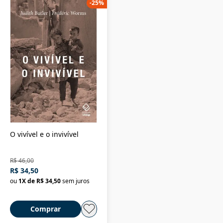
-
25
%
O vivível e o invivível
R$ 46,00
R$ 34,50
ou
1
X de
R$ 34,50
sem juros
Comprar