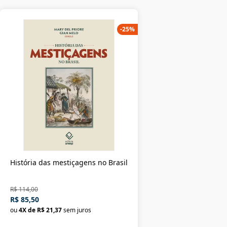
-
25
%
História das mestiçagens no Brasil
R$ 114,00
R$ 85,50
ou
4
X de
R$ 21,37
sem juros