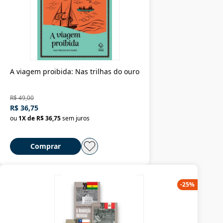
A viagem proibida: Nas trilhas do ouro
R$ 49,00
R$ 36,75
ou
1
X de
R$ 36,75
sem juros
Comprar
-
25
%