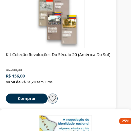
Kit Coleção Revoluções Do Século 20 (América Do Sul)
R$ 208,00
R$ 156,00
ou
5
X de
R$ 31,20
sem juros
Comprar
-
25
%