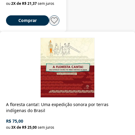
ou
2
X de
R$ 21,37
sem juros
Comprar
A floresta canta!: Uma expedição sonora por terras
indígenas do Brasil
R$ 75,00
ou
3
X de
R$ 25,00
sem juros