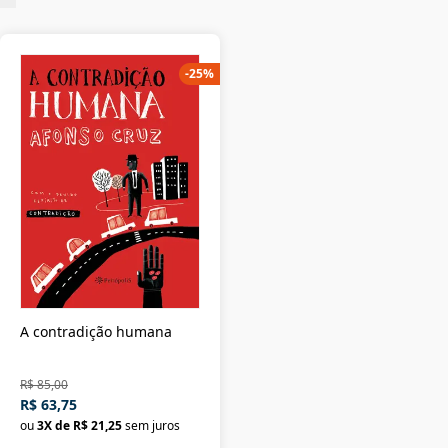
-
25
%
A contradição humana
R$ 85,00
R$ 63,75
ou
3
X de
R$ 21,25
sem juros