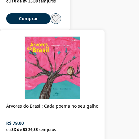
ou
1
X de
R$ 33,00
sem juros
Comprar
Árvores do Brasil: Cada poema no seu galho
R$ 79,00
ou
3
X de
R$ 26,33
sem juros