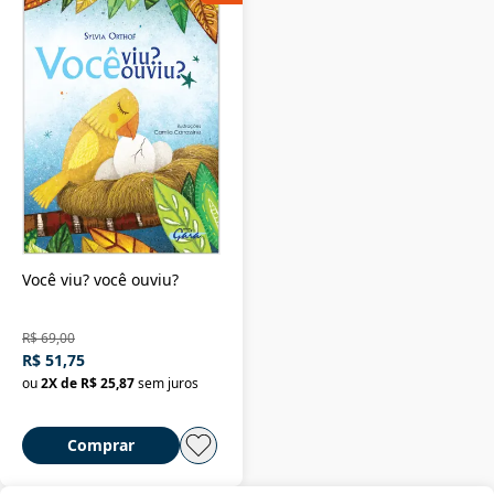
Você viu? você ouviu?
R$ 69,00
R$ 51,75
ou
2
X de
R$ 25,87
sem juros
Comprar