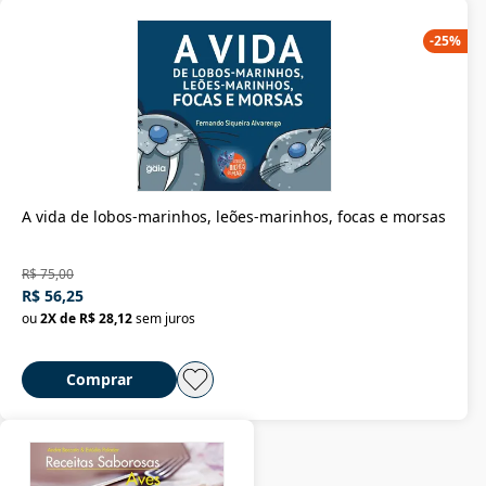
-
25
%
A vida de lobos-marinhos, leões-marinhos, focas e morsas
R$ 75,00
R$ 56,25
ou
2
X de
R$ 28,12
sem juros
Comprar