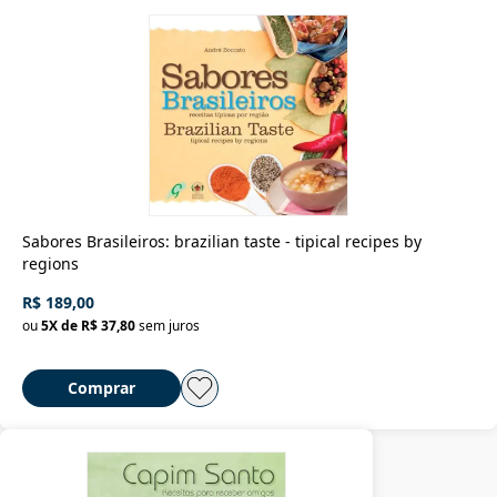
Sabores Brasileiros: brazilian taste - tipical recipes by
regions
R$ 189,00
ou
5
X de
R$ 37,80
sem juros
Comprar