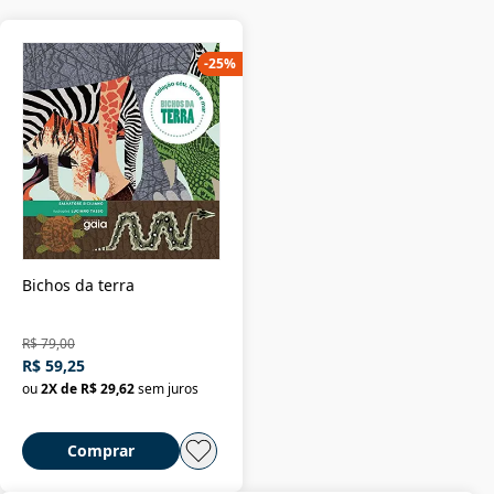
-
25
%
Bichos da terra
R$ 79,00
R$ 59,25
ou
2
X de
R$ 29,62
sem juros
Comprar