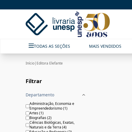
Editora Elefante|Livraria Unesp | FastStore PLP
TODAS AS SEÇÕES
MAIS VENDIDOS
Início
|
Editora Elefante
Filtrar
Departamento
Administração, Economia e
Empreendedorismo
(
1
)
Artes
(
1
)
Biografias
(
2
)
Ciências Biológicas, Exatas,
Naturais e da Terra
(
4
)
Educação e Pedagogia
(
2
)