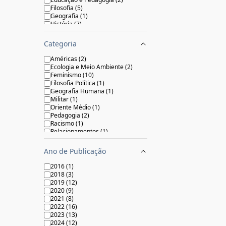
Filosofia
(
5
)
Geografia
(
1
)
História
(
7
)
Hqs e Graphic Novels
(
3
)
Linguística
(
1
)
Categoria
Literatura, Ficção e Romance
(
1
)
Poesia
(
1
)
Américas
(
2
)
Política e Relações Internacionais
Ecologia e Meio Ambiente
(
2
)
(
18
)
Feminismo
(
10
)
Psicologia e Psicanálise
(
1
)
Filosofia Política
(
1
)
Sociologia
(
35
)
Geografia Humana
(
1
)
Militar
(
1
)
Oriente Médio
(
1
)
Pedagogia
(
2
)
Racismo
(
1
)
Relacionamentos
(
1
)
Sociologia Rural
(
2
)
Sociologia Urbana
(
2
)
Ano de Publicação
Teatro
(
1
)
2016
(
1
)
2018
(
3
)
2019
(
12
)
2020
(
9
)
2021
(
8
)
2022
(
16
)
2023
(
13
)
2024
(
12
)