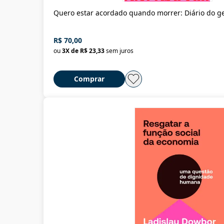
Vitor Flynn Paciornik
(
1
)
Quero estar acordado quando morrer: Diário do g
R$ 70,00
ou
3
X de
R$ 23,33
sem juros
Comprar