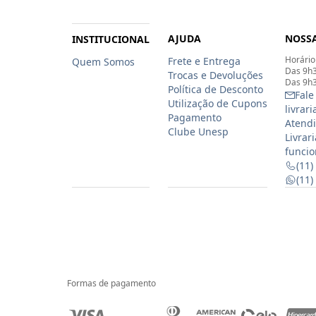
AJUDA
NOSSA
INSTITUCIONAL
Horário
Frete e Entrega
Quem Somos
Das 9h3
Trocas e Devoluções
Das 9h3
Política de Desconto
Fale
Utilização de Cupons
livrar
Pagamento
Atendi
Clube Unesp
Livrar
funcio
(11)
(11
Formas de pagamento