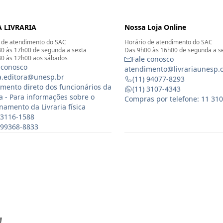
 LIVRARIA
Nossa Loja Online
 de atendimento do SAC
Horário de atendimento do SAC
0 às 17h00 de segunda a sexta
Das 9h00 às 16h00 de segunda a s
0 às 12h00 aos sábados
Fale conosco
 conosco
atendimento@livrariaunesp.
ia.editora@unesp.br
(11) 94077-8293
mento direto dos funcionários da
(11) 3107-4343
ia - Para informações sobre o
Compras por telefone: 11 31
namento da Livraria física
 3116-1588
) 99368-8833