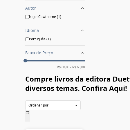
Autor
Nigel Cawthorne
(
1
)
Idioma
Português
(
1
)
Faixa de Preço
R$
60,00
- R$
60,00
Compre livros da editora Duet
diversos temas. Confira Aqui!