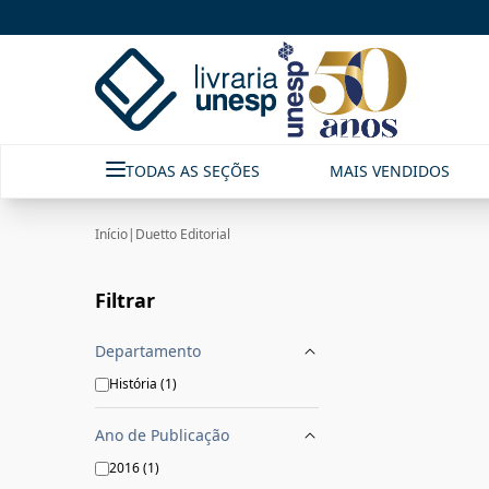
Duetto Editorial|Livraria Unesp | FastStore PLP
TODAS AS SEÇÕES
MAIS VENDIDOS
Início
|
Duetto Editorial
Filtrar
Departamento
História
(
1
)
Ano de Publicação
2016
(
1
)