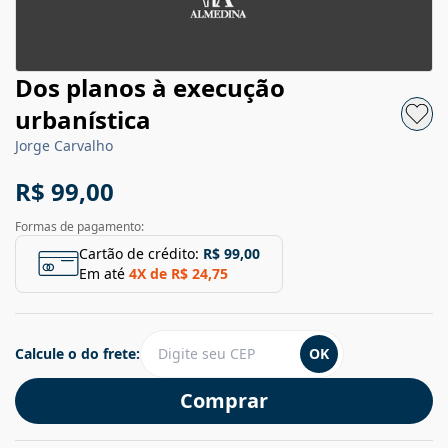
Dos planos à execução
urbanística
Jorge Carvalho
R$ 99,00
Formas de pagamento:
Cartão de crédito:
R$ 99,00
Em até
4
X de
R$ 24,75
Calcule o do frete:
OK
Comprar