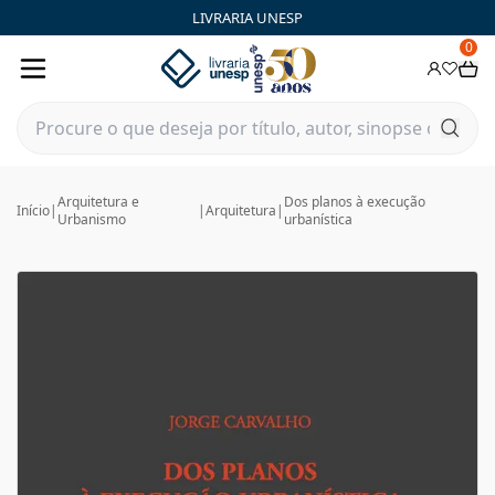
LIVRARIA UNESP
0
Arquitetura e
Dos planos à execução
Início
|
|
Arquitetura
|
Urbanismo
urbanística