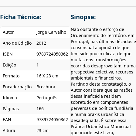
Ficha Técnica:
Sinopse:
Não obstante o esforço de
Autor
Jorge Carvalho
Ordenamento do Território, em
Portugal, nas últimas décadas é
Ano de Edição
2012
consensual a opinião de que
tem sido pouco eficaz, de que
ISBN
9789724050362
muitas das transformações
Edição
1
ocorridas desaproveitam, numa
prespectiva colectiva, recursos
Formato
16 X 23 cm
ambientais e financeiros.
Partindo desta constatação, o
Encadernação
Brochura
Autor considera que as razões
dessa ineficácia residem
Idioma
Português
sobretudo em componentes
perversas de política fundiária
Páginas
166
e numa praxis urbanística
EAN
9789724050362
desadequada. É sobre essa
Prática Urbanística Municipal
Altura
23 cm
que incide este Livro,