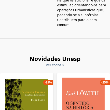
Há que os adicionar e que os
estimular, orientando-os para
operações urbanísticas que,
pagando-se a si prórpias.
Contribuem para o bem
comum.
Novidades Unesp
Ver todos
>
-
25
%
-
25
%