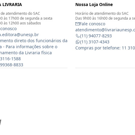
 LIVRARIA
Nossa Loja Online
 de atendimento do SAC
Horário de atendimento do SAC
0 às 17h00 de segunda a sexta
Das 9h00 às 16h00 de segunda a s
0 às 12h00 aos sábados
Fale conosco
 conosco
atendimento@livrariaunesp.
ia.editora@unesp.br
(11) 94077-8293
mento direto dos funcionários da
(11) 3107-4343
ia - Para informações sobre o
Compras por telefone: 11 31
namento da Livraria física
 3116-1588
) 99368-8833