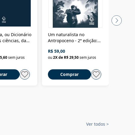
a, ou Dicionário
Um naturalista no
A vora
 ciências, das
Antropoceno - 2ª edição:
fícios - Vol. 7:
Um biólogo em busca do
R$ 59,00
R$ 58,0
material
selvagem
5,60
sem juros
ou
2
X de
R$ 29,50
sem juros
ou
2
X d
rar
Comprar
C
Ver todos
>