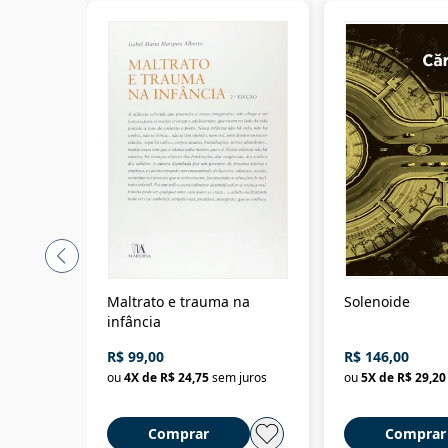
Maltrato e trauma na
Solenoide
infância
R$ 99,00
R$ 146,00
ou
4
X de
R$ 24,75
sem juros
ou
5
X de
R$ 29,20
Comprar
Comprar