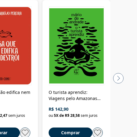
ão edifica nem
O turista aprendiz:
Coloniz
Viagens pelo Amazonas
totalita
até o Peru, pelo Madeira
crimino
R$ 142,90
R$ 69,9
até a Bolívia e por Marajó
2,47
sem juros
ou
5
X de
R$ 28,58
sem juros
ou
3
X d
até dizer chega
rar
Comprar
C