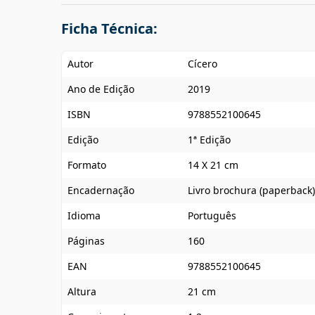
Ficha Técnica:
Autor
Cícero
Ano de Edição
2019
ISBN
9788552100645
Edição
1ª Edição
Formato
14 X 21 cm
Encadernação
Livro brochura (paperback)
Idioma
Português
Páginas
160
EAN
9788552100645
Altura
21 cm