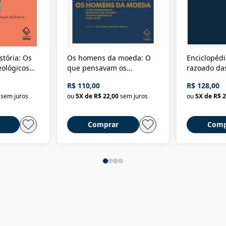
stória: Os
Os homens da moeda: O
Enciclopédi
eológicos
que pensavam os
razoado das
história
ministros da Fazenda da
artes e dos o
R$ 110,00
R$ 128,00
Nova República (1985-
Civilização 
sem juros
ou
5
X de
R$ 22,00
sem juros
ou
5
X de
R$ 2
2018)
Comprar
Comp