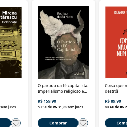
O partido da fé capitalista:
Coisa que n
Imperialismo religioso e
destrói
dominação de classe no
R$ 159,90
R$ 89,90
Brasil
sem juros
ou
5
X de
R$ 31,98
sem juros
ou
4
X de
R$ 2
Comprar
Comp