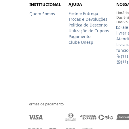
AJUDA
NOSSA
INSTITUCIONAL
Horário
Frete e Entrega
Quem Somos
Das 9h3
Trocas e Devoluções
Das 9h3
Política de Desconto
Fale
Utilização de Cupons
livrar
Pagamento
Atendi
Clube Unesp
Livrar
funcio
(11)
(11
Formas de pagamento