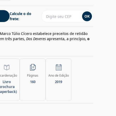
Calcule o do
OK
frete:
Marco Túlio Cícero estabelece preceitos de retidão
em três partes,
Dos Deveres
apresenta, a princípio,
o
cardenação
Páginas
Ano de Edição
Livro
160
2019
brochura
paperback)