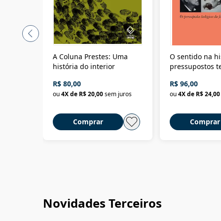
A Coluna Prestes: Uma
O sentido na hi
história do interior
pressupostos t
da filosofia da 
R$ 80,00
R$ 96,00
ou
4
X de
R$ 20,00
sem juros
ou
4
X de
R$ 24,00
Comprar
Comprar
Novidades Terceiros