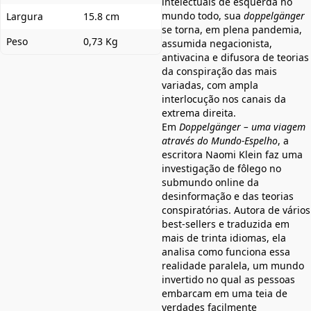
intelectuais de esquerda no
mundo todo, sua
doppelgänger
Largura
15.8 cm
se torna, em plena pandemia,
Peso
0,73 Kg
assumida negacionista,
antivacina e difusora de teorias
da conspiração das mais
variadas, com ampla
interlocução nos canais da
extrema direita.
Em
Doppelgänger – uma viagem
através do Mundo-Espelho
, a
escritora Naomi Klein faz uma
investigação de fôlego no
submundo online da
desinformação e das teorias
conspiratórias. Autora de vários
best-sellers e traduzida em
mais de trinta idiomas, ela
analisa como funciona essa
realidade paralela, um mundo
invertido no qual as pessoas
embarcam em uma teia de
verdades facilmente