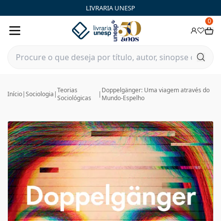
LIVRARIA UNESP
0
Teorias
Doppelgänger: Uma viagem através do
Início
|
Sociologia
|
|
Sociológicas
Mundo-Espelho