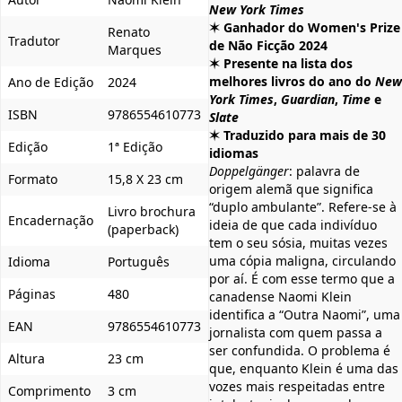
New York Times
✶ Ganhador do Women's Prize
Renato
Tradutor
de Não Ficção 2024
Marques
✶ Presente na lista dos
melhores livros do ano do
New
Ano de Edição
2024
York Times
,
Guardian
,
Time
e
ISBN
9786554610773
Slate
✶ Traduzido para mais de 30
Edição
1ª Edição
idiomas
Doppelgänger
: palavra de
Formato
15,8 X 23 cm
origem alemã que significa
“duplo ambulante”. Refere-se à
Livro brochura
Encadernação
ideia de que cada indivíduo
(paperback)
tem o seu sósia, muitas vezes
uma cópia maligna, circulando
Idioma
Português
por aí. É com esse termo que a
Páginas
480
canadense Naomi Klein
identifica a “Outra Naomi”, uma
EAN
9786554610773
jornalista com quem passa a
ser confundida. O problema é
Altura
23 cm
que, enquanto Klein é uma das
vozes mais respeitadas entre
Comprimento
3 cm