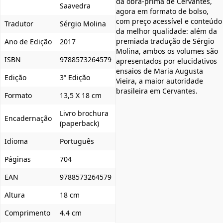
da obra-prima de Cervantes,
Saavedra
agora em formato de bolso,
com preço acessível e conteúdo
Tradutor
Sérgio Molina
da melhor qualidade: além da
premiada tradução de Sérgio
Ano de Edição
2017
Molina, ambos os volumes são
ISBN
9788573264579
apresentados por elucidativos
ensaios de Maria Augusta
Edição
3ª Edição
Vieira, a maior autoridade
brasileira em Cervantes.
Formato
13,5 X 18 cm
Livro brochura
Encadernação
(paperback)
Idioma
Português
Páginas
704
EAN
9788573264579
Altura
18 cm
Comprimento
4.4 cm