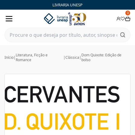
LIVRARIA UNESP
0
Literatura, Ficção e
Dom Quixote: Edição de
Início
|
|
Clássica
|
Romance
bolso