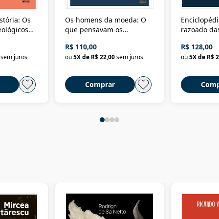
stória: Os
Os homens da moeda: O
Enciclopédi
eológicos
que pensavam os
razoado das
história
ministros da Fazenda da
artes e dos o
R$ 110,00
R$ 128,00
Nova República (1985-
Civilização 
sem juros
ou
5
X de
R$ 22,00
sem juros
ou
5
X de
R$ 2
2018)
Comprar
Comp