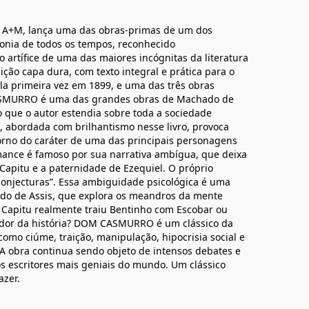
lo A+M, lança uma das obras-primas de um dos
ofonia de todos os tempos, reconhecido
 artífice de uma das maiores incógnitas da literatura
o capa dura, com texto integral e prática para o
ela primeira vez em 1899, e uma das três obras
 CASMURRO é uma das grandes obras de Machado de
ico que o autor estendia sobre toda a sociedade
, abordada com brilhantismo nesse livro, provoca
orno do caráter de uma das principais personagens
omance é famoso por sua narrativa ambígua, que deixa
Capitu e a paternidade de Ezequiel. O próprio
 conjecturas”. Essa ambiguidade psicológica é uma
ado de Assis, que explora os meandros da mente
 Capitu realmente traiu Bentinho com Escobar ou
ador da história? DOM CASMURRO é um clássico da
 como ciúme, traição, manipulação, hipocrisia social e
A obra continua sendo objeto de intensos debates e
os escritores mais geniais do mundo. Um clássico
azer.