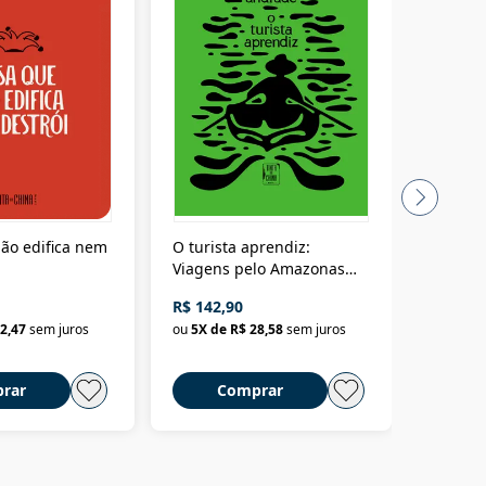
ão edifica nem
O turista aprendiz:
Coloniz
Viagens pelo Amazonas
totalita
até o Peru, pelo Madeira
crimino
R$ 142,90
R$ 69,9
até a Bolívia e por Marajó
2,47
sem juros
ou
5
X de
R$ 28,58
sem juros
ou
3
X d
até dizer chega
rar
Comprar
C