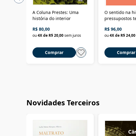
A Coluna Prestes: Uma
O sentido na hi
história do interior
pressupostos t
da filosofia da 
R$ 80,00
R$ 96,00
ou
4
X de
R$ 20,00
sem juros
ou
4
X de
R$ 24,00
Comprar
Comprar
Novidades Terceiros