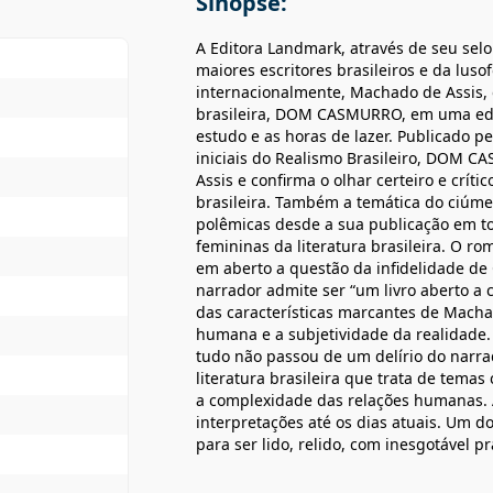
Sinopse:
A Editora Landmark, através de seu se
maiores escritores brasileiros e da lus
internacionalmente, Machado de Assis, o
brasileira, DOM CASMURRO, em uma ediçã
estudo e as horas de lazer. Publicado p
iniciais do Realismo Brasileiro, DOM
Assis e confirma o olhar certeiro e crít
brasileira. Também a temática do ciúme
polêmicas desde a sua publicação em t
femininas da literatura brasileira. O r
em aberto a questão da infidelidade de 
narrador admite ser “um livro aberto a
das características marcantes de Mach
humana e a subjetividade da realidade.
tudo não passou de um delírio do narr
literatura brasileira que trata de temas
a complexidade das relações humanas. 
interpretações até os dias atuais. Um d
para ser lido, relido, com inesgotável pr