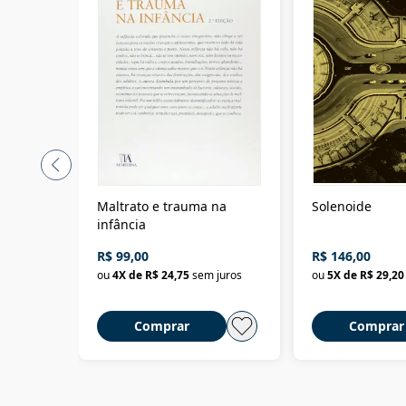
Maltrato e trauma na
Solenoide
infância
R$ 99,00
R$ 146,00
ou
4
X de
R$ 24,75
sem juros
ou
5
X de
R$ 29,20
Comprar
Comprar