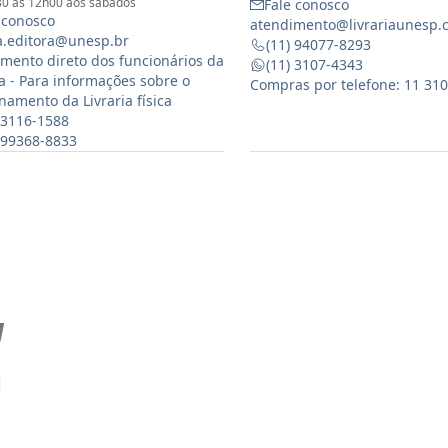
0 às 12h00 aos sábados
Fale conosco
 conosco
atendimento@livrariaunesp.
ia.editora@unesp.br
(11) 94077-8293
mento direto dos funcionários da
(11) 3107-4343
ia - Para informações sobre o
Compras por telefone: 11 31
namento da Livraria física
 3116-1588
) 99368-8833