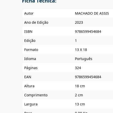
Ficha Técnica:
Autor
MACHADO DE ASSIS
Ano de Edição
2023
ISBN
9786599454684
Edição
1
Formato
13 X 18
Idioma
Português
Páginas
324
EAN
9786599454684
Altura
18 cm
Comprimento
2 cm
Largura
13 cm