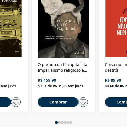
O partido da fé capitalista:
Coisa que n
Imperialismo religioso e
destrói
dominação de classe no
R$ 159,90
R$ 89,90
Brasil
sem juros
ou
5
X de
R$ 31,98
sem juros
ou
4
X de
R$ 2
Comprar
Comp