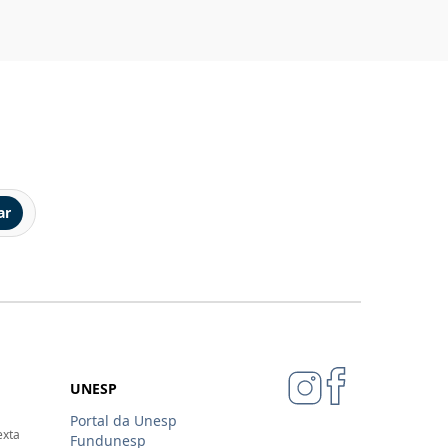
ar
UNESP
Portal da Unesp
exta
Fundunesp