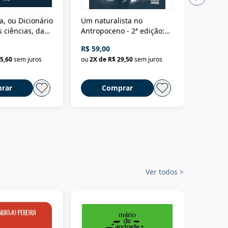
a, ou Dicionário
Um naturalista no
A vora
 ciências, das
Antropoceno - 2ª edição:
fícios - Vol. 7:
Um biólogo em busca do
R$ 59,00
R$ 58,0
material
selvagem
5,60
sem juros
ou
2
X de
R$ 29,50
sem juros
ou
2
X d
rar
Comprar
C
Ver todos
>