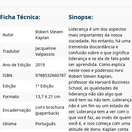
Ficha Técnica:
Sinopse:
Liderança é um dos aspectos
Robert Steven
Autor
mais importantes da nossa
Kaplan
sociedade. No entanto, há uma
tremenda discordância e
Jacqueline
Tradutor
confusão sobre o que significa
Valpassos
liderança e se ela de fato pode
ser aprendida. Como explica
Ano de Edição
2019
neste novo e poderoso livro
ISBN
9788532660787
Robert Steven Kaplan,
professor da Harvard Business
Edição
1ª Edição
School, as qualidades de
liderança não são algo que
Formato
13,7 X 21 cm
você tem ou não tem. Liderança
não é um fim ou um estado de
Livro brochura
Encadernação
ser. Liderança tem a ver com o
(paperback)
que você faz, ao invés de quem
você é, e isso começa com uma
Idioma
Português
atitude de dono. Kaplan conta