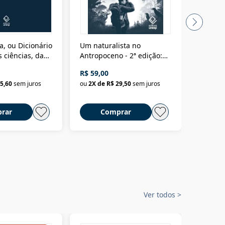
a, ou Dicionário
Um naturalista no
A vora
 ciências, das
Antropoceno - 2ª edição:
fícios - Vol. 7:
Um biólogo em busca do
R$ 59,00
R$ 58,0
material
selvagem
5,60
sem juros
ou
2
X de
R$ 29,50
sem juros
ou
2
X d
rar
Comprar
C
Ver todos
>