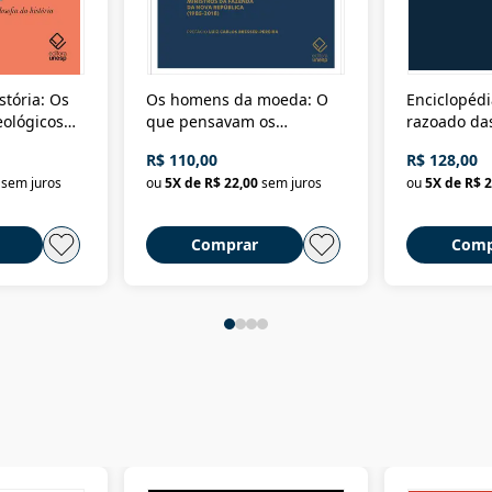
stória: Os
Os homens da moeda: O
Enciclopédi
eológicos
que pensavam os
razoado das
história
ministros da Fazenda da
artes e dos o
R$ 110,00
R$ 128,00
Nova República (1985-
Civilização 
sem juros
ou
5
X de
R$ 22,00
sem juros
ou
5
X de
R$ 2
2018)
Comprar
Comp