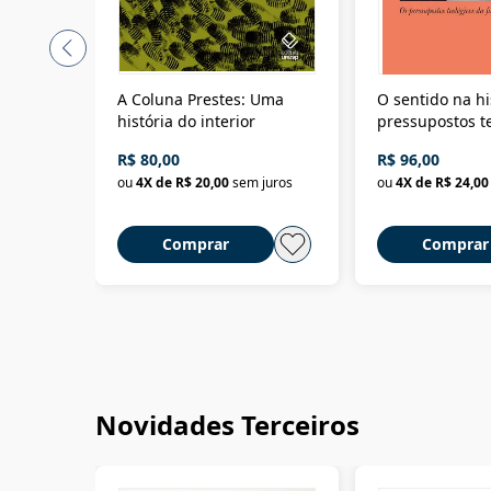
A Coluna Prestes: Uma
O sentido na hi
história do interior
pressupostos t
da filosofia da 
R$ 80,00
R$ 96,00
ou
4
X de
R$ 20,00
sem juros
ou
4
X de
R$ 24,00
Comprar
Comprar
Novidades Terceiros