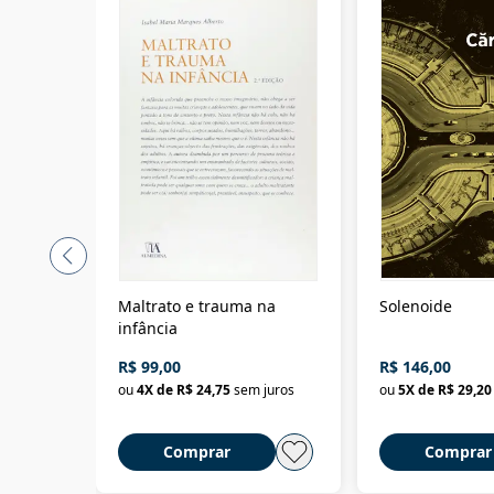
Maltrato e trauma na
Solenoide
infância
R$ 99,00
R$ 146,00
ou
4
X de
R$ 24,75
sem juros
ou
5
X de
R$ 29,20
Comprar
Comprar