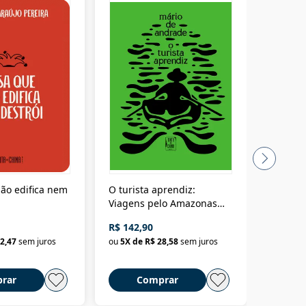
ão edifica nem
O turista aprendiz:
Coloniz
Viagens pelo Amazonas
totalita
até o Peru, pelo Madeira
crimino
R$ 142,90
R$ 69,9
até a Bolívia e por Marajó
2,47
sem juros
ou
5
X de
R$ 28,58
sem juros
ou
3
X d
até dizer chega
rar
Comprar
C