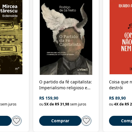
O partido da fé capitalista:
Coisa que n
Imperialismo religioso e
destrói
dominação de classe no
R$ 159,90
R$ 89,90
Brasil
sem juros
ou
5
X de
R$ 31,98
sem juros
ou
4
X de
R$ 2
Comprar
Comp