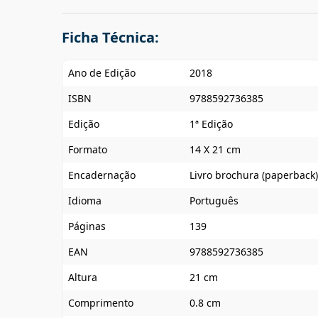
Ficha Técnica:
Ano de Edição
2018
ISBN
9788592736385
Edição
1ª Edição
Formato
14 X 21 cm
Encadernação
Livro brochura (paperback)
Idioma
Português
Páginas
139
EAN
9788592736385
Altura
21 cm
Comprimento
0.8 cm