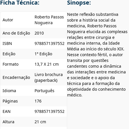
Ficha Técnica:
Sinopse:
Neste reflexão substantiva
Roberto Passos
Autor
sobre a história social da
Nogueira
medicina, Roberto Passos
Nogueira elucida as complexas
Ano de Edição
2010
relações entre cirurgia e
medicina interna, da Idade
ISBN
9788571397552
Média ao início do século XIX.
Edição
1ª Edição
Nesse contexto fértil, o autor
transita por questões
Formato
13,7 X 21 cm
candentes como a dinâmica
das interações entre medicina
Livro brochura
Encadernação
e sociedade e o apoio da
(paperback)
técnica para a formação da
objetividade do conhecimento
Idioma
Português
médico.
Páginas
176
EAN
9788571397552
Altura
21 cm