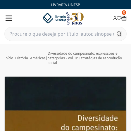
LIVRARIA UNESP
0
Diversidade do campesinato: expressões e
Início
|
História
|
Américas
|
categorias - Vol. II: Estratégias de reprodução
social