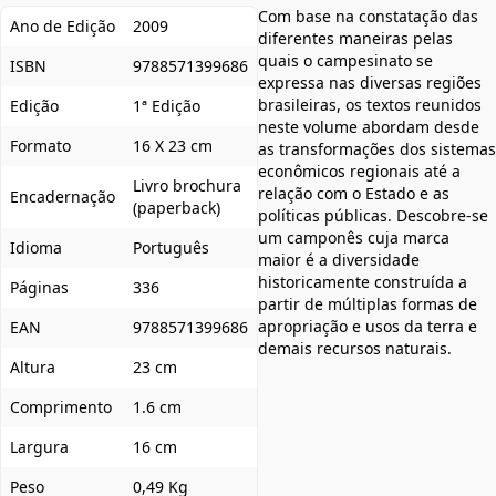
Com base na constatação das
Ano de Edição
2009
diferentes maneiras pelas
quais o campesinato se
ISBN
9788571399686
expressa nas diversas regiões
brasileiras, os textos reunidos
Edição
1ª Edição
neste volume abordam desde
Formato
16 X 23 cm
as transformações dos sistemas
econômicos regionais até a
Livro brochura
relação com o Estado e as
Encadernação
(paperback)
políticas públicas. Descobre-se
um camponês cuja marca
Idioma
Português
maior é a diversidade
historicamente construída a
Páginas
336
partir de múltiplas formas de
apropriação e usos da terra e
EAN
9788571399686
demais recursos naturais.
Altura
23 cm
Comprimento
1.6 cm
Largura
16 cm
Peso
0,49 Kg