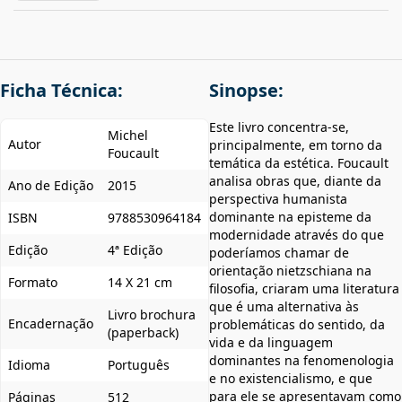
Ficha Técnica:
Sinopse:
Este livro concentra-se,
Michel
Autor
principalmente, em torno da
Foucault
temática da estética. Foucault
analisa obras que, diante da
Ano de Edição
2015
perspectiva humanista
dominante na episteme da
ISBN
9788530964184
modernidade através do que
Edição
4ª Edição
poderíamos chamar de
orientação nietzschiana na
Formato
14 X 21 cm
filosofia, criaram uma literatura
que é uma alternativa às
Livro brochura
Encadernação
problemáticas do sentido, da
(paperback)
vida e da linguagem
dominantes na fenomenologia
Idioma
Português
e no existencialismo, e que
para ele se apresentavam como
Páginas
512