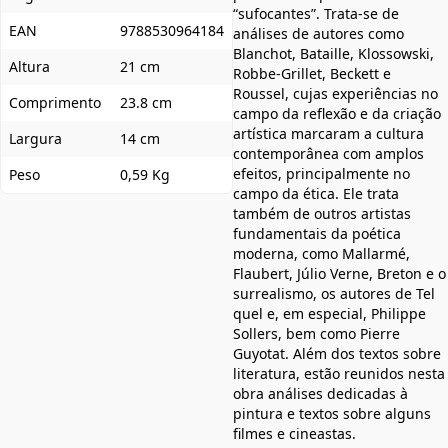
“sufocantes”. Trata-se de
EAN
9788530964184
análises de autores como
Blanchot, Bataille, Klossowski,
Altura
21 cm
Robbe-Grillet, Beckett e
Roussel, cujas experiências no
Comprimento
23.8 cm
campo da reflexão e da criação
artística marcaram a cultura
Largura
14 cm
contemporânea com amplos
efeitos, principalmente no
Peso
0,59 Kg
campo da ética. Ele trata
também de outros artistas
fundamentais da poética
moderna, como Mallarmé,
Flaubert, Júlio Verne, Breton e o
surrealismo, os autores de Tel
quel e, em especial, Philippe
Sollers, bem como Pierre
Guyotat. Além dos textos sobre
literatura, estão reunidos nesta
obra análises dedicadas à
pintura e textos sobre alguns
filmes e cineastas.