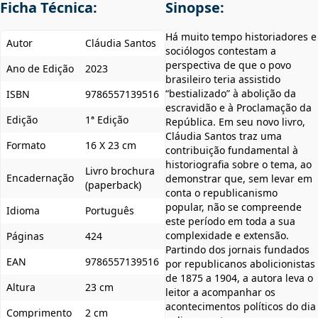
Ficha Técnica:
Sinopse:
Há muito tempo historiadores e
Autor
Cláudia Santos
sociólogos contestam a
perspectiva de que o povo
Ano de Edição
2023
brasileiro teria assistido
“bestializado” à abolição da
ISBN
9786557139516
escravidão e à Proclamação da
Edição
1ª Edição
República. Em seu novo livro,
Cláudia Santos traz uma
Formato
16 X 23 cm
contribuição fundamental à
historiografia sobre o tema, ao
Livro brochura
Encadernação
demonstrar que, sem levar em
(paperback)
conta o republicanismo
popular, não se compreende
Idioma
Português
este período em toda a sua
complexidade e extensão.
Páginas
424
Partindo dos jornais fundados
EAN
9786557139516
por republicanos abolicionistas
de 1875 a 1904, a autora leva o
Altura
23 cm
leitor a acompanhar os
acontecimentos políticos do dia
Comprimento
2 cm