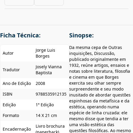
Ficha Técnica:
Sinopse:
Da mesma cepa de Outras
Jorge Luis
Autor
inquisições, Discussão,
Borges
publicado originalmente em
1932, reúne artigos, ensaios e
Josely Vianna
Tradutor
notas sobre literatura, filosofia
Baptista
e cinema em que Borges
exercita seu olhar sempre
Ano de Edição
2008
surpreendente e seu modo
ISBN
9788535912135
inusitado de abordar questões
espinhosas da metafísica e da
Edição
1ª Edição
estética, operando numa
espécie de linha cruzada: ele
Formato
14 X 21 cm
mesmo disse que tendia a ter
uma visão estética das
Livro brochura
Encadernação
questões filosóficas. Ao mesmo
(paperback)