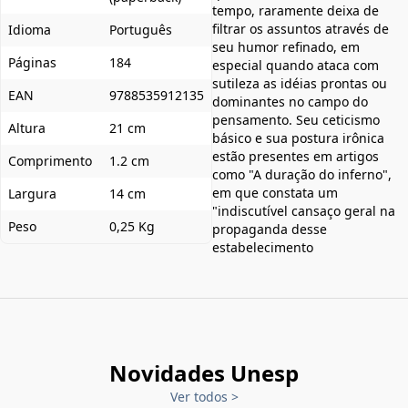
tempo, raramente deixa de
filtrar os assuntos através de
Idioma
Português
seu humor refinado, em
Páginas
184
especial quando ataca com
sutileza as idéias prontas ou
EAN
9788535912135
dominantes no campo do
pensamento. Seu ceticismo
Altura
21 cm
básico e sua postura irônica
estão presentes em artigos
Comprimento
1.2 cm
como "A duração do inferno",
em que constata um
Largura
14 cm
"indiscutível cansaço geral na
Peso
0,25 Kg
propaganda desse
estabelecimento
Novidades Unesp
Ver todos
>