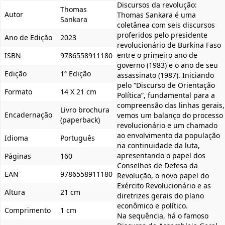
Discursos da revolução:
Thomas
Autor
Thomas Sankara é uma
Sankara
coletânea com seis discursos
proferidos pelo presidente
Ano de Edição
2023
revolucionário de Burkina Faso
entre o primeiro ano de
ISBN
9786558911180
governo (1983) e o ano de seu
Edição
1ª Edição
assassinato (1987). Iniciando
pelo “Discurso de Orientação
Formato
14 X 21 cm
Política”, fundamental para a
compreensão das linhas gerais,
Livro brochura
Encadernação
vemos um balanço do processo
(paperback)
revolucionário e um chamado
ao envolvimento da população
Idioma
Português
na continuidade da luta,
apresentando o papel dos
Páginas
160
Conselhos de Defesa da
EAN
9786558911180
Revolução, o novo papel do
Exército Revolucionário e as
Altura
21 cm
diretrizes gerais do plano
econômico e político.
Comprimento
1 cm
Na sequência, há o famoso