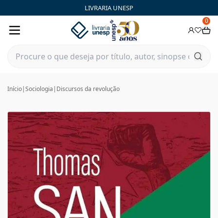
LIVRARIA UNESP
0
Início
|
Sociologia
|
Discursos da revolução