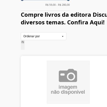
R$
59,00
- R$
280,00
Compre livros da editora Disc
diversos temas. Confira Aqui!