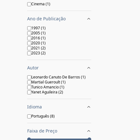
Cinema
(
1
)
Ano de Publicação
1997
(
1
)
2005
(
1
)
2016
(
1
)
2020
(
1
)
2021
(
2
)
2023
(
2
)
Autor
Leonardo Canuto De Barros
(
1
)
Martial Gueroult
(
1
)
Tunico Amancio
(
1
)
Yanet Aguileira
(
2
)
Idioma
Português
(
8
)
Faixa de Preço