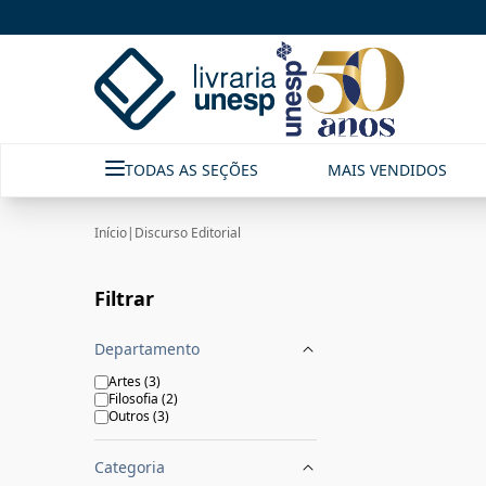
Discurso Editorial|Livraria Unesp | FastStore PLP
TODAS AS SEÇÕES
MAIS VENDIDOS
Início
|
Discurso Editorial
Filtrar
Departamento
Artes
(
3
)
Filosofia
(
2
)
Outros
(
3
)
Categoria