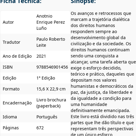
Ficha Técnica:
Sinopse:
Os avanços e retrocessos que
Anotnio
marcam a trajetória dialética
Autor
Enrique Perez
dos direitos humanos
Luño
respondem sempre ao
desenvolvimento global da
Paulo Roberto
Tradutor
civilização e da sociedade. Os
Leite
direitos humanos continuam
sendo uma conquista a
Ano de Edição
2021
alcançar, uma tarefa aberta que
ISBN
9788546901456
exige o esforço decidido,
teórico e prático, daqueles que
Edição
1ª Edição
depositam nos valores
humanistas e democráticos da
Formato
15,6 X 22,9 cm
paz, da justiça, da liberdade e
da igualdade a condição para
Livro brochura
Encadernação
uma humanidade
(paperback)
definitivamente emancipada.
Este livro está dividido nas três
Idioma
Português
partes que lhe dão título e que
Páginas
672
representam três perspectivas
de um único esforço