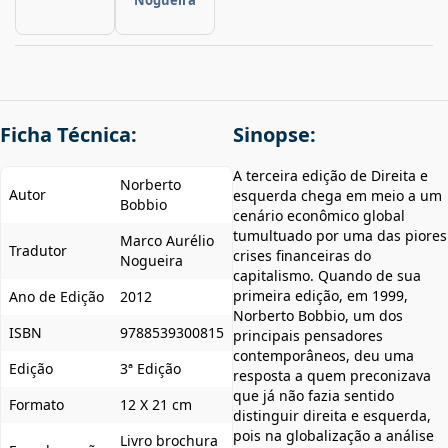
Ficha Técnica:
Sinopse:
A terceira edição de Direita e
Norberto
Autor
esquerda chega em meio a um
Bobbio
cenário econômico global
tumultuado por uma das piores
Marco Aurélio
Tradutor
crises financeiras do
Nogueira
capitalismo. Quando de sua
primeira edição, em 1999,
Ano de Edição
2012
Norberto Bobbio, um dos
ISBN
9788539300815
principais pensadores
contemporâneos, deu uma
Edição
3ª Edição
resposta a quem preconizava
que já não fazia sentido
Formato
12 X 21 cm
distinguir direita e esquerda,
pois na globalização a análise
Livro brochura