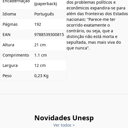
Encadernação
dos problemas políticos e
(paperback)
econômicos expandira-se para
além das fronteiras dos Estados
Idioma
Português
nacionais: “Parece-me ter
Páginas
192
ocorrido exatamente o
contrário, ou seja, que a
EAN
9788539300815
distinção não está morta e
sepultada, mas mais viva do
Altura
21 cm
que nunca”.
Comprimento
1.1 cm
Largura
12 cm
Peso
0,23 Kg
Novidades Unesp
Ver todos
>