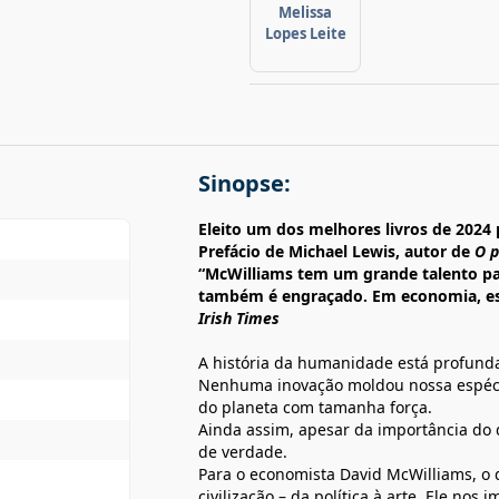
Melissa
Lopes Leite
Sinopse:
Eleito um dos melhores livros de 2024
Prefácio de Michael Lewis, autor de
O p
“McWilliams tem um grande talento pa
também é engraçado. Em economia, es
Irish Times
A história da humanidade está profunda
Nenhuma inovação moldou nossa espéci
do planeta com tamanha força.
Ainda assim, apesar da importância do 
de verdade.
Para o economista David McWilliams, o 
civilização – da política à arte. Ele nos 