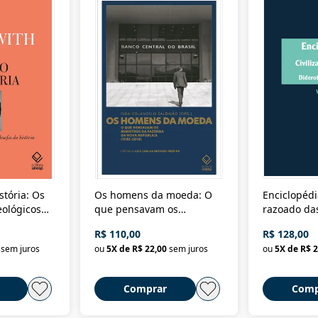
stória: Os
Os homens da moeda: O
Enciclopédi
eológicos
que pensavam os
razoado das
história
ministros da Fazenda da
artes e dos o
R$ 110,00
R$ 128,00
Nova República (1985-
Civilização 
sem juros
ou
5
X de
R$ 22,00
sem juros
ou
5
X de
R$ 2
2018)
Comprar
Comp