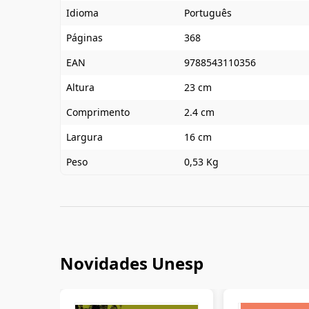
Idioma
Português
Páginas
368
EAN
9788543110356
Altura
23 cm
Comprimento
2.4 cm
Largura
16 cm
Peso
0,53 Kg
Novidades Unesp