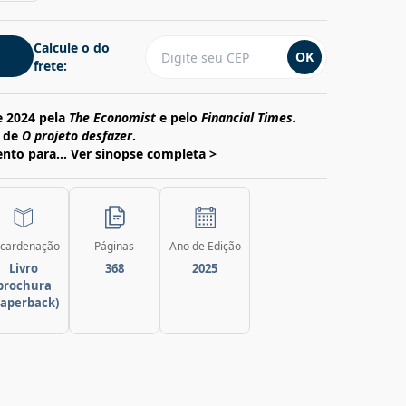
Calcule o do
OK
frete:
e 2024 pela
The Economist
e pelo
Financial Times.
r de
O projeto desfazer
.
nto para...
Ver sinopse completa >
cardenação
Páginas
Ano de Edição
Livro
368
2025
brochura
paperback)