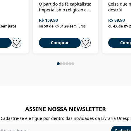
O partido da fé capitalista:
Coisa que n
Imperialismo religioso e
destrói
dominação de classe no
R$ 159,90
R$ 89,90
Brasil
sem juros
ou
5
X de
R$ 31,98
sem juros
ou
4
X de
R$ 2
Comprar
Comp
ASSINE NOSSA NEWSLETTER
Cadastre-se e e fique por dentro das novidades da Livraria Unesp!
Cadastr