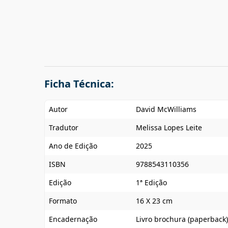
Ficha Técnica:
Autor
David McWilliams
Tradutor
Melissa Lopes Leite
Ano de Edição
2025
ISBN
9788543110356
Edição
1ª Edição
Formato
16 X 23 cm
Encadernação
Livro brochura (paperback)