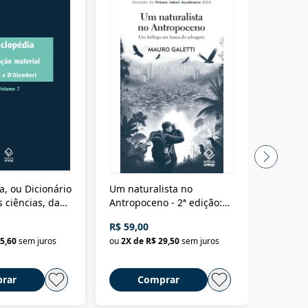
a, ou Dicionário
Um naturalista no
A vora
 ciências, das
Antropoceno - 2ª edição:
fícios - Vol. 7:
Um biólogo em busca do
R$ 59,00
R$ 58,0
material
selvagem
5,60
sem juros
ou
2
X de
R$ 29,50
sem juros
ou
2
X d
rar
Comprar
C