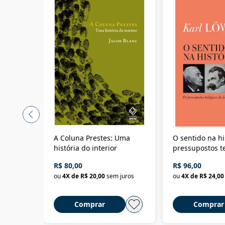
A Coluna Prestes: Uma
O sentido na hi
história do interior
pressupostos t
da filosofia da 
R$ 80,00
R$ 96,00
ou
4
X de
R$ 20,00
sem juros
ou
4
X de
R$ 24,00
Comprar
Comprar