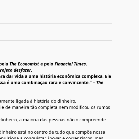
 pela
The Economist
e pelo
Financial Times.
rojeto desfazer
.
ra dar vida a uma história econômica complexa. Ele
sa é uma combinação rara e convincente.” –
The
mente ligada à história do dinheiro.
e de maneira tão completa nem modificou os rumos
dinheiro, a maioria das pessoas não o compreende
dinheiro está no centro de tudo que compõe nossa
impulsiona a conquistar, inovar e correr riscos, mas