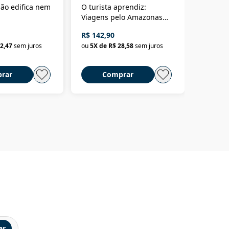
ão edifica nem
O turista aprendiz:
Coloniz
Viagens pelo Amazonas
totalita
até o Peru, pelo Madeira
crimino
R$ 142,90
R$ 69,9
até a Bolívia e por Marajó
2,47
sem juros
ou
5
X de
R$ 28,58
sem juros
ou
3
X d
até dizer chega
rar
Comprar
C
ar