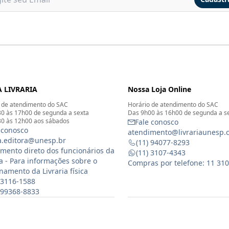
 LIVRARIA
Nossa Loja Online
 de atendimento do SAC
Horário de atendimento do SAC
0 às 17h00 de segunda a sexta
Das 9h00 às 16h00 de segunda a s
0 às 12h00 aos sábados
Fale conosco
 conosco
atendimento@livrariaunesp.
ia.editora@unesp.br
(11) 94077-8293
mento direto dos funcionários da
(11) 3107-4343
ia - Para informações sobre o
Compras por telefone: 11 31
namento da Livraria física
 3116-1588
) 99368-8833