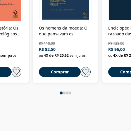
stória: Os
Os homens da moeda: O
Enciclopédi
eológicos
que pensavam os
razoado das
história
ministros da Fazenda da
artes e dos o
R$ 110,00
R$ 128,00
Nova República (1985-
Civilização 
R$ 82,50
R$ 96,00
2018)
sem juros
ou
4
X de
R$ 20,62
sem juros
ou
4
X de
R$ 2
Comprar
Comp