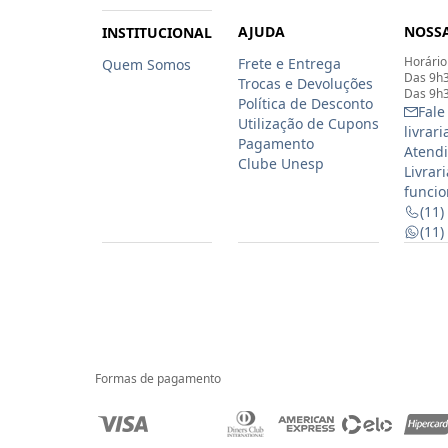
AJUDA
NOSSA
INSTITUCIONAL
Horário
Frete e Entrega
Quem Somos
Das 9h3
Trocas e Devoluções
Das 9h3
Política de Desconto
Fale
Utilização de Cupons
livrar
Pagamento
Atendi
Clube Unesp
Livrar
funcio
(11)
(11
Formas de pagamento