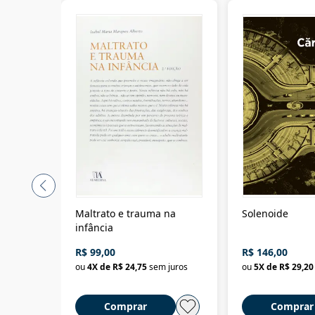
Maltrato e trauma na
Solenoide
infância
R$ 99,00
R$ 146,00
ou
4
X de
R$ 24,75
sem juros
ou
5
X de
R$ 29,20
Comprar
Comprar