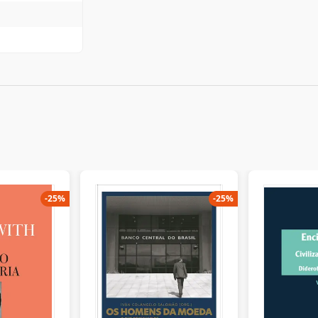
-
25
%
-
25
%