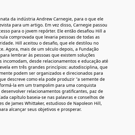
nata da indústria Andrew Carnegie, para o que ele
vista para um artigo. Em vez disso, Carnegie passou
sso para o jovem repórter. Ele então desafiou Hill a
mula comprovada que levaria pessoas de todas as
idade. Hill aceitou o desafio, que ele destilou no
ce. Agora, mais de um século depois, a Fundação
a para lembrar às pessoas que existem soluções
os incomodam, desde relacionamentos e educação até
evela em três grandes princípios: autodisciplina, que
mente podem ser organizados e direcionados para
que descreve como ela pode produzir "a semente de
sformá-la em um trampolim para uma conquista
 desenvolver relacionamentos gratificantes, paz de
 Cada capítulo baseia-se nas palavras e conselhos de
s de James Whittaker, estudioso de Napoleon Hill,
para alcançar seus objetivos e prosperar.