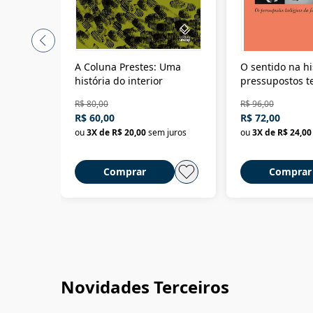
A Coluna Prestes: Uma
O sentido na hi
história do interior
pressupostos t
da filosofia da 
R$ 80,00
R$ 96,00
R$ 60,00
R$ 72,00
ou
3
X de
R$ 20,00
sem juros
ou
3
X de
R$ 24,00
Comprar
Comprar
Novidades Terceiros