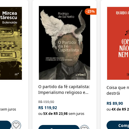
-
25
%
O partido da fé capitalista:
Coisa que n
Imperialismo religioso e
destrói
dominação de classe no
R$ 159,90
R$ 89,90
Brasil
R$ 119,92
sem juros
ou
4
X de
R$ 2
ou
5
X de
R$ 23,98
sem juros
Comp