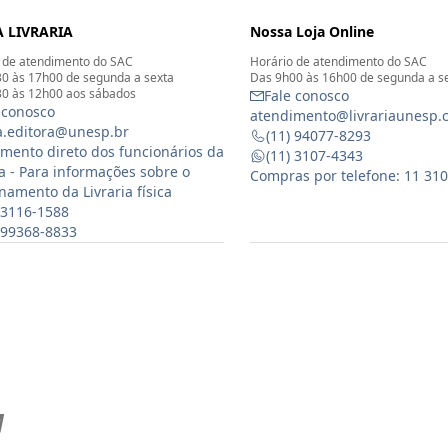
 LIVRARIA
Nossa Loja Online
 de atendimento do SAC
Horário de atendimento do SAC
0 às 17h00 de segunda a sexta
Das 9h00 às 16h00 de segunda a s
0 às 12h00 aos sábados
Fale conosco
 conosco
atendimento@livrariaunesp.
ia.editora@unesp.br
(11) 94077-8293
mento direto dos funcionários da
(11) 3107-4343
ia - Para informações sobre o
Compras por telefone: 11 31
namento da Livraria física
 3116-1588
) 99368-8833