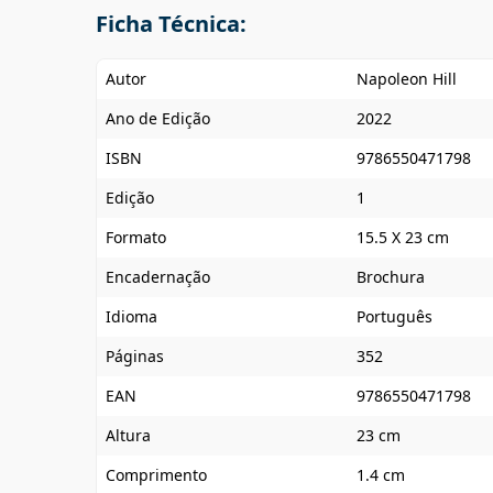
Ficha Técnica:
Autor
Napoleon Hill
Ano de Edição
2022
ISBN
9786550471798
Edição
1
Formato
15.5 X 23 cm
Encadernação
Brochura
Idioma
Português
Páginas
352
EAN
9786550471798
Altura
23 cm
Comprimento
1.4 cm