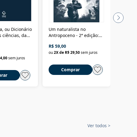
a, ou Dicionário
Um naturalista no
A vora
 ciências, das
Antropoceno - 2ª edição:
fícios - Vol. 7:
Um biólogo em busca do
R$ 59,00
R$ 58,0
material
selvagem
ou
2
X de
R$ 29,50
sem juros
ou
2
X d
4,00
sem juros
Comprar
C
rar
Ver todos
>