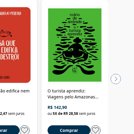
ão edifica nem
O turista aprendiz:
Coloniz
Viagens pelo Amazonas
totalita
até o Peru, pelo Madeira
crimino
R$ 142,90
R$ 69,9
até a Bolívia e por Marajó
2,47
sem juros
ou
5
X de
R$ 28,58
sem juros
ou
3
X d
até dizer chega
rar
Comprar
C