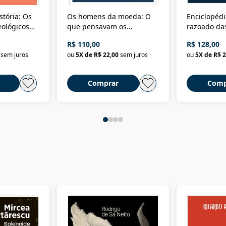
stória: Os
Os homens da moeda: O
Enciclopédi
eológicos
que pensavam os
razoado das
história
ministros da Fazenda da
artes e dos o
R$ 110,00
R$ 128,00
Nova República (1985-
Civilização 
sem juros
ou
5
X de
R$ 22,00
sem juros
ou
5
X de
R$ 2
2018)
Comprar
Comp