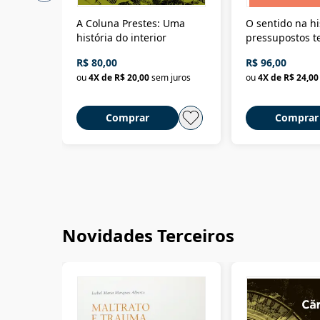
A Coluna Prestes: Uma
O sentido na hi
história do interior
pressupostos t
da filosofia da 
R$ 80,00
R$ 96,00
ou
4
X de
R$ 20,00
sem juros
ou
4
X de
R$ 24,00
Comprar
Comprar
Novidades Terceiros