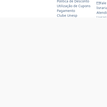
Política de Desconto
Fale
Utilização de Cupons
livrar
Pagamento
Atendi
Clube Unesp
Livrar
funcio
(11)
(11
Formas de pagamento