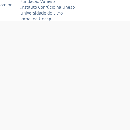
Fundação Vunesp
com.br
Instituto Confúcio na Unesp
Universidade do Livro
Jornal da Unesp
07-4343
Loja Oficial Sempre Unesp
Compra 100% segura
Tecnologia