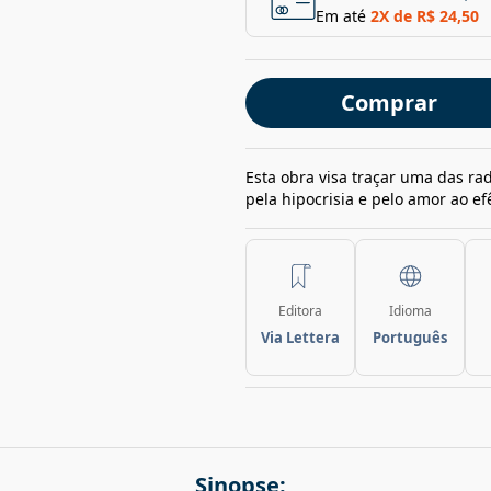
Em até
2
X de
R$ 24,50
Comprar
Esta obra visa traçar uma das r
pela hipocrisia e pelo amor ao e
Editora
Idioma
Via Lettera
Português
Sinopse: