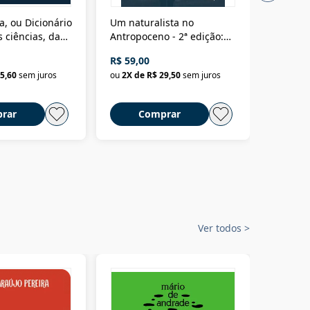
a, ou Dicionário
Um naturalista no
A vora
 ciências, das
Antropoceno - 2ª edição:
fícios - Vol. 7:
Um biólogo em busca do
R$ 59,00
R$ 58,0
material
selvagem
5,60
sem juros
ou
2
X de
R$ 29,50
sem juros
ou
2
X d
rar
Comprar
C
Ver todos
>