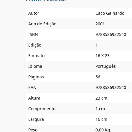
Autor
Caco Galhardo
Ano de Edição
2001
ISBN
9788586932540
Edição
1
Formato
16 X 23
Idioma
Português
Páginas
56
EAN
9788586932540
Altura
23 cm
Comprimento
1 cm
Largura
16 cm
Peso
0,00 Kg