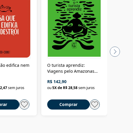
ão edifica nem
O turista aprendiz:
Coloniz
Viagens pelo Amazonas
totalita
até o Peru, pelo Madeira
crimino
R$ 142,90
R$ 69,9
até a Bolívia e por Marajó
2,47
sem juros
ou
5
X de
R$ 28,58
sem juros
ou
3
X d
até dizer chega
rar
Comprar
C