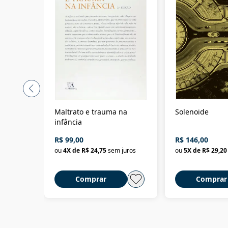
Maltrato e trauma na
Solenoide
infância
R$ 99,00
R$ 146,00
ou
4
X de
R$ 24,75
sem juros
ou
5
X de
R$ 29,20
Comprar
Comprar