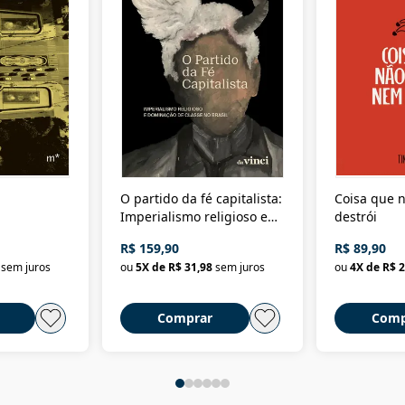
O partido da fé capitalista:
Coisa que n
Imperialismo religioso e
destrói
dominação de classe no
R$ 159,90
R$ 89,90
Brasil
sem juros
ou
5
X de
R$ 31,98
sem juros
ou
4
X de
R$ 2
Comprar
Comp