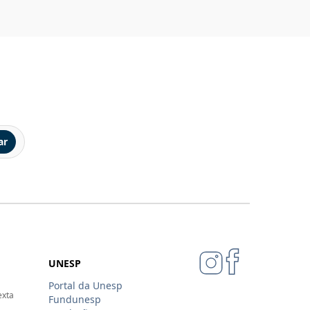
ar
UNESP
Portal da Unesp
exta
Fundunesp