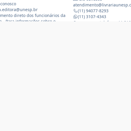
 conosco
atendimento@livrariaunesp.
ia.editora@unesp.br
(11) 94077-8293
mento direto dos funcionários da
(11) 3107-4343
ia - Para informações sobre o
Compras por telefone: 11 31
namento da Livraria física
 3116-1588
) 99368-8833