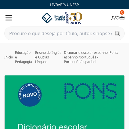
LIVRARIA UNESP
0
Educação
Ensino de Inglês
Dicionário escolar espanhol Pons:
Início
|
e
|
e Outras
|
espanhol/português -
Pedagogia
Línguas
Português/espanhol