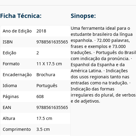
Ficha Técnica:
Sinopse:
Uma ferramenta ideal para o
Ano de Edição
2018
estudante brasileiro da língua
espanhola. · 72.000 palavras,
ISBN
9788561635565
frases e exemplos e 73.000
traduções. · Português do Brasil
Edição
2
com indicação da pronúncia. ·
Formato
11 X 17.5 cm
Espanhol da Espanha e da
América Latina. · Indicações
Encadernação
Brochura
dos usos regionais tanto nas
entradas como na tradução. ·
Idioma
Português
Indicação das formas
irregulares do plural, de verbos
Páginas
608
e de adjetivos.
EAN
9788561635565
Altura
17.5 cm
Comprimento
3.5 cm