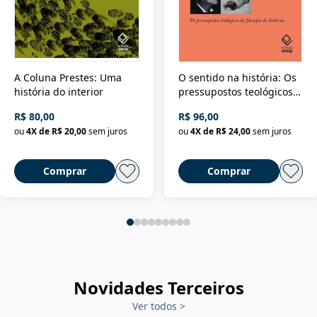
A Coluna Prestes: Uma
O sentido na história: Os
história do interior
pressupostos teológicos
da filosofia da história
R$ 80,00
R$ 96,00
ou
4
X de
R$ 20,00
sem juros
ou
4
X de
R$ 24,00
sem juros
Comprar
Comprar
Novidades Terceiros
Ver todos
>