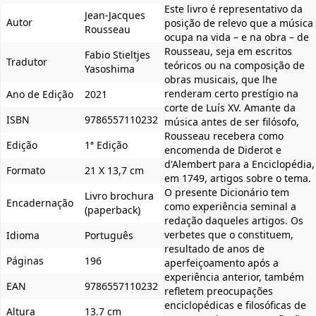
Este livro é representativo da
Jean-Jacques
Autor
posição de relevo que a música
Rousseau
ocupa na vida – e na obra – de
Rousseau, seja em escritos
Fabio Stieltjes
Tradutor
teóricos ou na composição de
Yasoshima
obras musicais, que lhe
renderam certo prestígio na
Ano de Edição
2021
corte de Luís XV. Amante da
ISBN
9786557110232
música antes de ser filósofo,
Rousseau recebera como
Edição
1ª Edição
encomenda de Diderot e
d'Alembert para a Enciclopédia,
Formato
21 X 13,7 cm
em 1749, artigos sobre o tema.
O presente Dicionário tem
Livro brochura
Encadernação
como experiência seminal a
(paperback)
redação daqueles artigos. Os
verbetes que o constituem,
Idioma
Português
resultado de anos de
Páginas
196
aperfeiçoamento após a
experiência anterior, também
EAN
9786557110232
refletem preocupações
enciclopédicas e filosóficas de
Altura
13.7 cm