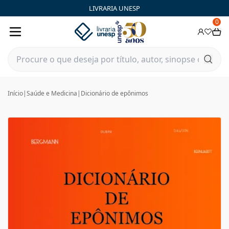
LIVRARIA UNESP
0
Início
|
Saúde e Medicina
|
Dicionário de epônimos