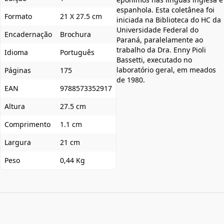
espanhola. Esta coletânea foi
Formato
21 X 27.5 cm
iniciada na Biblioteca do HC da
Universidade Federal do
Encadernação
Brochura
Paraná, paralelamente ao
trabalho da Dra. Enny Pioli
Idioma
Português
Bassetti, executado no
laboratório geral, em meados
Páginas
175
de 1980.
EAN
9788573352917
Altura
27.5 cm
Comprimento
1.1 cm
Largura
21 cm
Peso
0,44 Kg