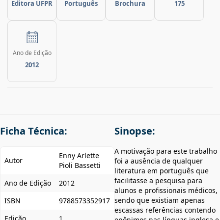
Editora UFPR
Português
Brochura
175
Ano de Edição
2012
Ficha Técnica:
Sinopse:
A motivação para este trabalho
Enny Arlette
Autor
foi a ausência de qualquer
Pioli Bassetti
literatura em português que
facilitasse a pesquisa para
Ano de Edição
2012
alunos e profissionais médicos,
sendo que existiam apenas
ISBN
9788573352917
escassas referências contendo
Edição
1
epônimos nas línguas inglesa e