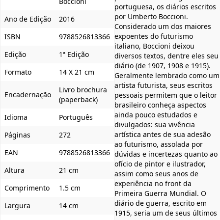
Boccioni
portuguesa, os diários escritos
por Umberto Boccioni.
Ano de Edição
2016
Considerado um dos maiores
expoentes do futurismo
ISBN
9788526813366
italiano, Boccioni deixou
Edição
1ª Edição
diversos textos, dentre eles seu
diário (de 1907, 1908 e 1915).
Formato
14 X 21 cm
Geralmente lembrado como um
artista futurista, seus escritos
Livro brochura
Encadernação
pessoais permitem que o leitor
(paperback)
brasileiro conheça aspectos
ainda pouco estudados e
Idioma
Português
divulgados: sua vivência
artística antes de sua adesão
Páginas
272
ao futurismo, assolada por
EAN
9788526813366
dúvidas e incertezas quanto ao
ofício de pintor e ilustrador,
Altura
21 cm
assim como seus anos de
experiência no front da
Comprimento
1.5 cm
Primeira Guerra Mundial. O
diário de guerra, escrito em
Largura
14 cm
1915, seria um de seus últimos