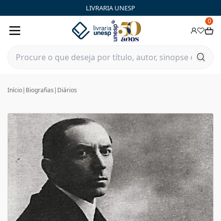
LIVRARIA UNESP
0
Início
|
Biografias
|
Diários