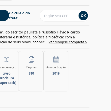
Calcule o do
OK
frete:
", do escritor paulista e russófilo Flávio Ricardo
erária e histórica, política e filosófica: com a
dição de seus olhos, conhec...
Ver sinopse completa >
cardenação
Páginas
Ano de Edição
Livro
310
2019
brochura
paperback)