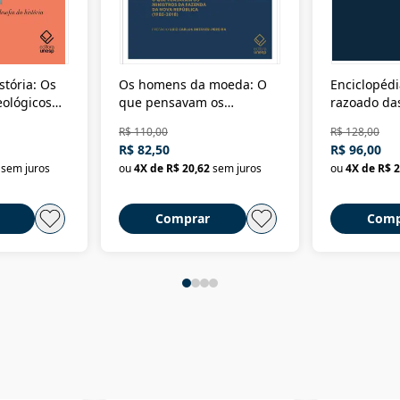
stória: Os
Os homens da moeda: O
Enciclopédi
eológicos
que pensavam os
razoado das
história
ministros da Fazenda da
artes e dos o
R$ 110,00
R$ 128,00
Nova República (1985-
Civilização 
R$ 82,50
R$ 96,00
2018)
sem juros
ou
4
X de
R$ 20,62
sem juros
ou
4
X de
R$ 2
Comprar
Comp