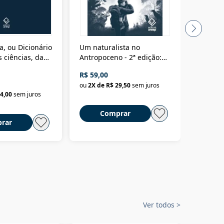
a, ou Dicionário
Um naturalista no
A vora
 ciências, das
Antropoceno - 2ª edição:
fícios - Vol. 7:
Um biólogo em busca do
R$ 59,00
R$ 58,0
material
selvagem
ou
2
X de
R$ 29,50
sem juros
ou
2
X d
4,00
sem juros
Comprar
C
rar
Ver todos
>