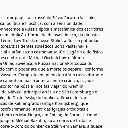
scritor paulista e russófilo Flávio Ricardo Vassoler,
a, política e filosófica: com a sensibilidade,
conhecemos a Rússia épica e messiânica dos escritores
ia em ebulição, borboleta de asas de aço, da dinastia
nin, Liev Trótski e Ióssif Stálin; a Rússia patibular
tores/dissidentes soviéticos Boris Pasternak e
acial e atômica do cosmonauta Iúri Gagárin e do físico
e escombros de Mikhail Gorbatchov, o último
a União Soviética; a Rússia nacional-ortodoxa do
sado com o poder até que a morte os separe”, conforme
 Vassoler. Composto em pleno território russo durante
 caminham nas fronteiras entre crônica, ficção e
critor na Rússia" nos faz viajar do Kremlin
da Niévski, principal artéria de São Petersburgo e
o, de Dostoiévski; do bunker atômico de Níjni
cas de Kaliningrado (antiga Königsberg), que
ósofo Immanuel Kant; das igrejas ortodoxas e
à beira do Mar Negro, em Sotchi; de Saransk, cidade-
linguagem Mikhail Bakhtin, ao arco-íris de frutas e
sobre-o-Don; do bunker de Stálin em Samara, a quase