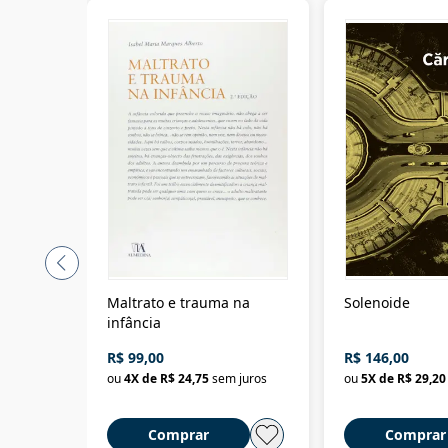
Maltrato e trauma na
Solenoide
infância
R$ 99,00
R$ 146,00
ou
4
X de
R$ 24,75
sem juros
ou
5
X de
R$ 29,20
Comprar
Comprar