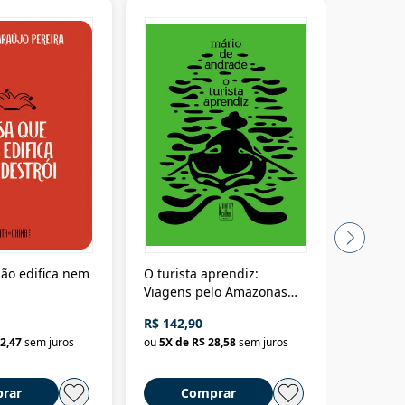
ão edifica nem
O turista aprendiz:
Coloniz
Viagens pelo Amazonas
totalita
até o Peru, pelo Madeira
crimino
R$ 142,90
R$ 69,9
até a Bolívia e por Marajó
2,47
sem juros
ou
5
X de
R$ 28,58
sem juros
ou
3
X d
até dizer chega
rar
Comprar
C