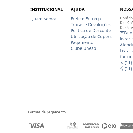
AJUDA
NOSSA
INSTITUCIONAL
Horário
Frete e Entrega
Quem Somos
Das 9h3
Trocas e Devoluções
Das 9h3
Política de Desconto
Fale
Utilização de Cupons
livrar
Pagamento
Atendi
Clube Unesp
Livrar
funcio
(11)
(11
Formas de pagamento