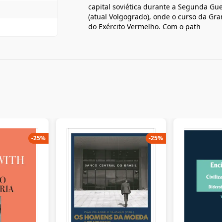
capital soviética durante a Segunda Gu
(atual Volgogrado), onde o curso da Gra
do Exército Vermelho. Com o path
-
25
%
-
25
%