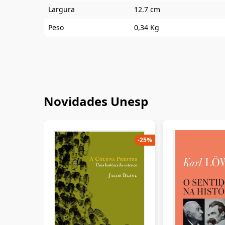
Largura
12.7 cm
Peso
0,34 Kg
Novidades Unesp
-
25
%