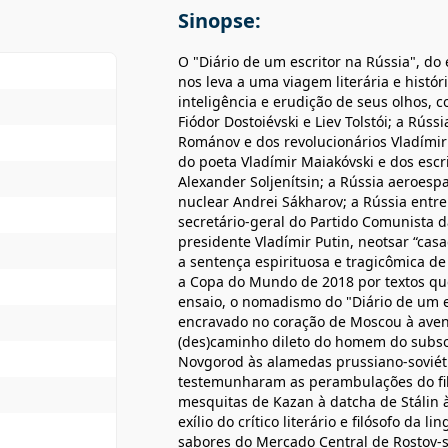
Sinopse:
O "Diário de um escritor na Rússia", do e
nos leva a uma viagem literária e históric
inteligência e erudição de seus olhos, 
Fiódor Dostoiévski e Liev Tolstói; a Rúss
Románov e dos revolucionários Vladímir Lê
do poeta Vladímir Maiakóvski e dos escri
Alexander Soljenítsin; a Rússia aeroesp
nuclear Andrei Sákharov; a Rússia entr
secretário-geral do Partido Comunista d
presidente Vladímir Putin, neotsar “ca
a sentença espirituosa e tragicômica de
a Copa do Mundo de 2018 por textos que
ensaio, o nomadismo do "Diário de um es
encravado no coração de Moscou à aveni
(des)caminho dileto do homem do subsol
Novgorod às alamedas prussiano-soviéti
testemunharam as perambulações do fil
mesquitas de Kazan à datcha de Stálin 
exílio do crítico literário e filósofo da 
sabores do Mercado Central de Rostov-