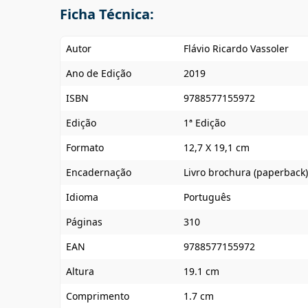
Ficha Técnica:
Autor
Flávio Ricardo Vassoler
Ano de Edição
2019
ISBN
9788577155972
Edição
1ª Edição
Formato
12,7 X 19,1 cm
Encadernação
Livro brochura (paperback)
Idioma
Português
Páginas
310
EAN
9788577155972
Altura
19.1 cm
Comprimento
1.7 cm