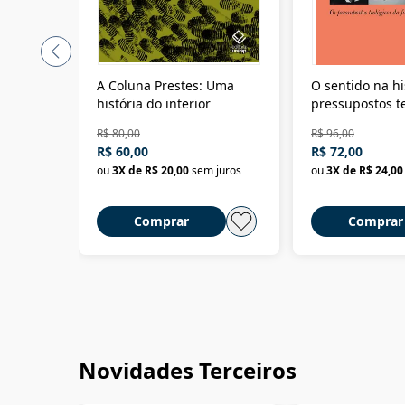
A Coluna Prestes: Uma
O sentido na hi
história do interior
pressupostos t
da filosofia da 
R$ 80,00
R$ 96,00
R$ 60,00
R$ 72,00
ou
3
X de
R$ 20,00
sem juros
ou
3
X de
R$ 24,00
Comprar
Comprar
Novidades Terceiros