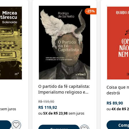
-
25
%
O partido da fé capitalista:
Coisa que n
Imperialismo religioso e
destrói
dominação de classe no
R$ 159,90
R$ 89,90
Brasil
R$ 119,92
sem juros
ou
4
X de
R$ 2
ou
5
X de
R$ 23,98
sem juros
Comp