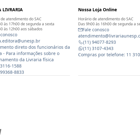
 LIVRARIA
Nossa Loja Online
 de atendimento do SAC
Horário de atendimento do SAC
0 às 17h00 de segunda a sexta
Das 9h00 às 16h00 de segunda a s
0 às 12h00 aos sábados
Fale conosco
 conosco
atendimento@livrariaunesp.
ia.editora@unesp.br
(11) 94077-8293
mento direto dos funcionários da
(11) 3107-4343
ia - Para informações sobre o
Compras por telefone: 11 31
namento da Livraria física
 3116-1588
) 99368-8833