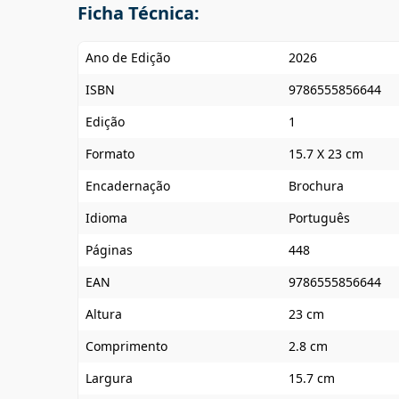
Ficha Técnica:
Ano de Edição
2026
ISBN
9786555856644
Edição
1
Formato
15.7 X 23 cm
Encadernação
Brochura
Idioma
Português
Páginas
448
EAN
9786555856644
Altura
23 cm
Comprimento
2.8 cm
Largura
15.7 cm