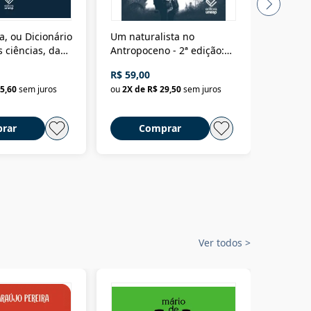
a, ou Dicionário
Um naturalista no
A vora
 ciências, das
Antropoceno - 2ª edição:
fícios - Vol. 7:
Um biólogo em busca do
R$ 59,00
R$ 58,0
material
selvagem
5,60
sem juros
ou
2
X de
R$ 29,50
sem juros
ou
2
X d
rar
Comprar
C
Ver todos
>