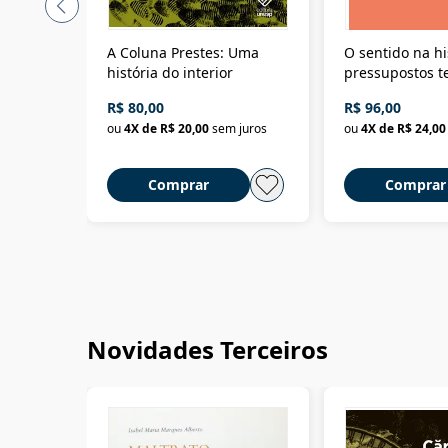
A Coluna Prestes: Uma
O sentido na hi
história do interior
pressupostos t
da filosofia da 
R$ 80,00
R$ 96,00
ou
4
X de
R$ 20,00
sem juros
ou
4
X de
R$ 24,00
Comprar
Comprar
Novidades Terceiros