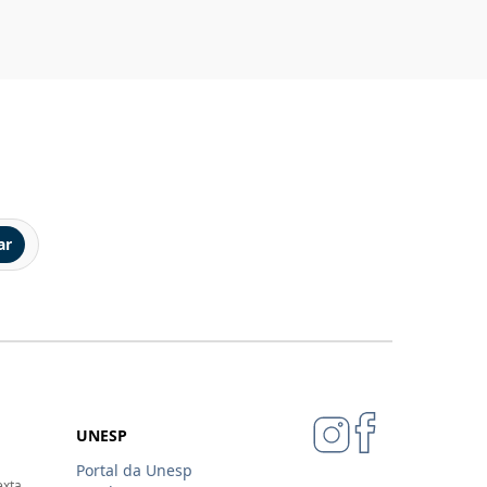
ar
UNESP
Portal da Unesp
exta