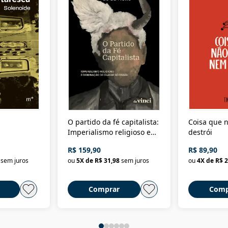
O partido da fé capitalista:
Coisa que n
Imperialismo religioso e
destrói
dominação de classe no
R$ 159,90
R$ 89,90
Brasil
sem juros
ou
5
X de
R$ 31,98
sem juros
ou
4
X de
R$ 2
Comprar
Comp