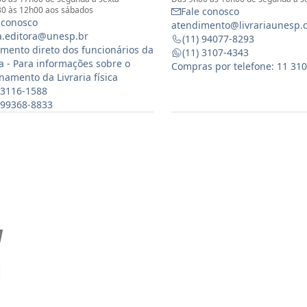
0 às 12h00 aos sábados
Fale conosco
 conosco
atendimento@livrariaunesp.
ia.editora@unesp.br
(11) 94077-8293
mento direto dos funcionários da
(11) 3107-4343
ia - Para informações sobre o
Compras por telefone: 11 31
namento da Livraria física
 3116-1588
) 99368-8833