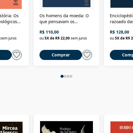
stória: Os
Os homens da moeda: O
Enciclopédi
eológicos
que pensavam os
razoado das
história
ministros da Fazenda da
artes e dos o
R$ 110,00
R$ 128,00
Nova República (1985-
Civilização 
sem juros
ou
5
X de
R$ 22,00
sem juros
ou
5
X de
R$ 2
2018)
Comprar
Comp