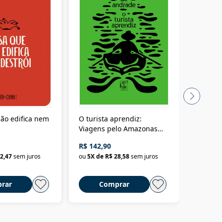
ão edifica nem
O turista aprendiz:
Coloniz
Viagens pelo Amazonas
totalita
até o Peru, pelo Madeira
crimino
R$ 142,90
R$ 69,9
até a Bolívia e por Marajó
2,47
sem juros
ou
5
X de
R$ 28,58
sem juros
ou
3
X d
até dizer chega
rar
Comprar
C