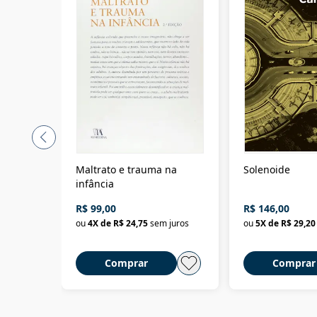
Maltrato e trauma na
Solenoide
infância
R$ 99,00
R$ 146,00
ou
4
X de
R$ 24,75
sem juros
ou
5
X de
R$ 29,20
Comprar
Comprar