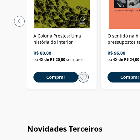
A Coluna Prestes: Uma
O sentido na hi
história do interior
pressupostos t
da filosofia da 
R$ 80,00
R$ 96,00
ou
4
X de
R$ 20,00
sem juros
ou
4
X de
R$ 24,00
Comprar
Comprar
Novidades Terceiros