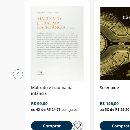
Maltrato e trauma na
Solenoide
infância
R$ 99,00
R$ 146,00
ou
4
X de
R$ 24,75
sem juros
ou
5
X de
R$ 29,20
Comprar
Comprar