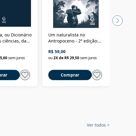
a, ou Dicionário
Um naturalista no
A vora
 ciências, das
Antropoceno - 2ª edição:
fícios - Vol. 7:
Um biólogo em busca do
R$ 59,00
R$ 58,0
material
selvagem
5,60
sem juros
ou
2
X de
R$ 29,50
sem juros
ou
2
X d
rar
Comprar
C
Ver todos
>