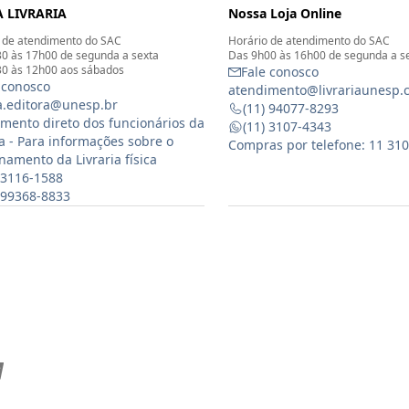
 LIVRARIA
Nossa Loja Online
 de atendimento do SAC
Horário de atendimento do SAC
0 às 17h00 de segunda a sexta
Das 9h00 às 16h00 de segunda a s
0 às 12h00 aos sábados
Fale conosco
 conosco
atendimento@livrariaunesp.
ia.editora@unesp.br
(11) 94077-8293
mento direto dos funcionários da
(11) 3107-4343
ia - Para informações sobre o
Compras por telefone: 11 31
namento da Livraria física
 3116-1588
) 99368-8833