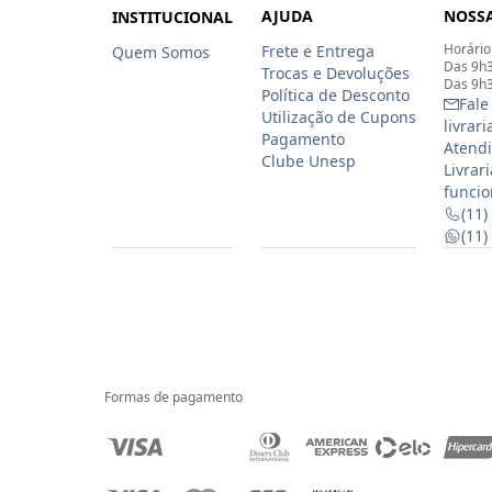
AJUDA
NOSSA
INSTITUCIONAL
Horário
Frete e Entrega
Quem Somos
Das 9h3
Trocas e Devoluções
Das 9h3
Política de Desconto
Fale
Utilização de Cupons
livrar
Pagamento
Atendi
Clube Unesp
Livrar
funcio
(11)
(11
Formas de pagamento