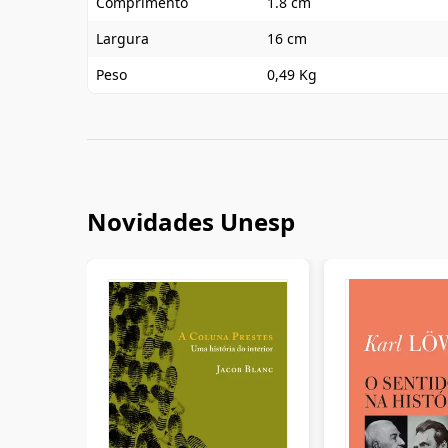
Comprimento
1.8 cm
Largura
16 cm
Peso
0,49 Kg
Novidades Unesp