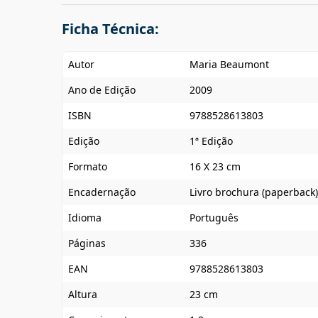
Ficha Técnica:
Autor
Maria Beaumont
Ano de Edição
2009
ISBN
9788528613803
Edição
1ª Edição
Formato
16 X 23 cm
Encadernação
Livro brochura (paperback)
Idioma
Português
Páginas
336
EAN
9788528613803
Altura
23 cm