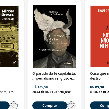
O partido da fé capitalista:
Coisa que n
Imperialismo religioso e
destrói
dominação de classe no
R$ 159,90
R$ 89,90
Brasil
sem juros
ou
5
X de
R$ 31,98
sem juros
ou
4
X de
R$ 2
Comprar
Comp