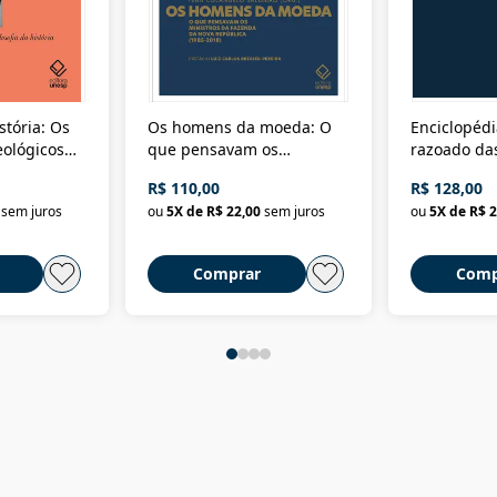
stória: Os
Os homens da moeda: O
Enciclopédi
eológicos
que pensavam os
razoado das
história
ministros da Fazenda da
artes e dos o
R$ 110,00
R$ 128,00
Nova República (1985-
Civilização 
sem juros
ou
5
X de
R$ 22,00
sem juros
ou
5
X de
R$ 2
2018)
Comprar
Comp