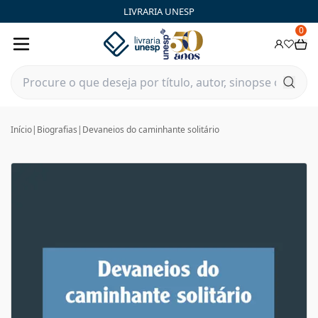
LIVRARIA UNESP
0
Início
|
Biografias
|
Devaneios do caminhante solitário