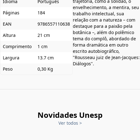
trajetória, como a solidão, o
Idioma
Português
envelhecimento, a mentira, seu
Páginas
184
trabalho intelectual, sua
relação com a natureza – com
EAN
9786557110638
destaque para a paixão pela
botânica –, além do polêmico
Altura
21 cm
tema do complô, abordado de
forma dramática em outro
Comprimento
1 cm
escrito autobiográfico,
"Rousseau juiz de Jean-Jacques:
Largura
13.7 cm
Diálogos".
Peso
0,30 Kg
Novidades Unesp
Ver todos
>