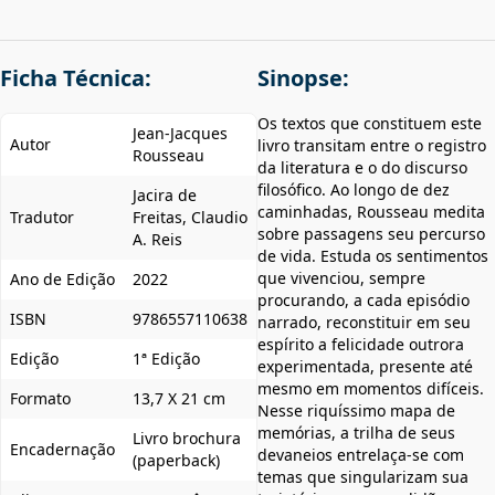
Ficha Técnica:
Sinopse:
Os textos que constituem este
Jean-Jacques
Autor
livro transitam entre o registro
Rousseau
da literatura e o do discurso
filosófico. Ao longo de dez
Jacira de
caminhadas, Rousseau medita
Tradutor
Freitas, Claudio
sobre passagens seu percurso
A. Reis
de vida. Estuda os sentimentos
que vivenciou, sempre
Ano de Edição
2022
procurando, a cada episódio
ISBN
9786557110638
narrado, reconstituir em seu
espírito a felicidade outrora
Edição
1ª Edição
experimentada, presente até
mesmo em momentos difíceis.
Formato
13,7 X 21 cm
Nesse riquíssimo mapa de
memórias, a trilha de seus
Livro brochura
Encadernação
devaneios entrelaça-se com
(paperback)
temas que singularizam sua