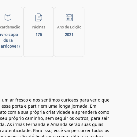
cardenação
Páginas
Ano de Edição
ivro capa
176
2021
dura
hardcover)
 um ar fresco e nos sentimos curiosos para ver o que
ar essa porta e partir em uma longa jornada. Em
tato com a sua própria criatividade e aprenderá como
o seu próprio caminho, sem seguir os outros, para sair
ida. As irmãs Fernanda e Amanda serão suas guias
autenticidade. Para isso, você vai percorrer todos os
r inspiração até finalizar e compartilhar sua ideia