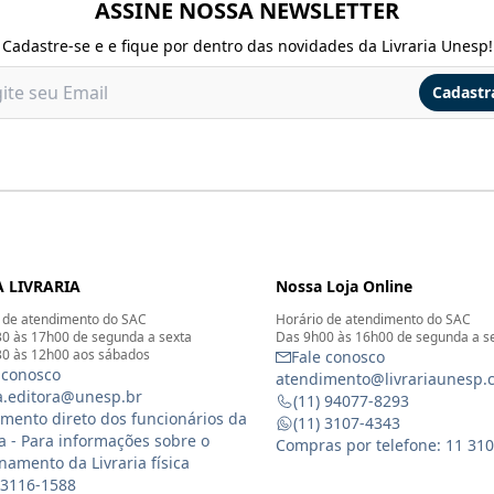
ASSINE NOSSA NEWSLETTER
Cadastre-se e e fique por dentro das novidades da Livraria Unesp!
Cadastr
 LIVRARIA
Nossa Loja Online
 de atendimento do SAC
Horário de atendimento do SAC
0 às 17h00 de segunda a sexta
Das 9h00 às 16h00 de segunda a s
0 às 12h00 aos sábados
Fale conosco
 conosco
atendimento@livrariaunesp.
ia.editora@unesp.br
(11) 94077-8293
mento direto dos funcionários da
(11) 3107-4343
ia - Para informações sobre o
Compras por telefone: 11 31
namento da Livraria física
 3116-1588