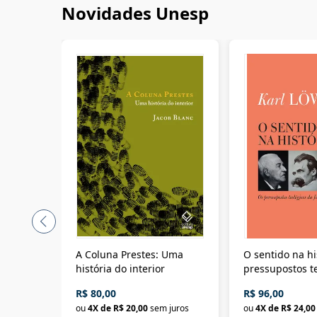
Novidades Unesp
A Coluna Prestes: Uma
O sentido na hi
história do interior
pressupostos t
da filosofia da 
R$ 80,00
R$ 96,00
ou
4
X de
R$ 20,00
sem juros
ou
4
X de
R$ 24,00