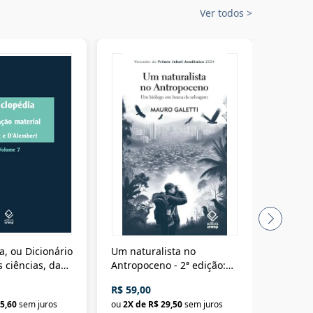
Ver todos
>
a, ou Dicionário
Um naturalista no
A vora
 ciências, das
Antropoceno - 2ª edição:
fícios - Vol. 7:
Um biólogo em busca do
R$ 59,00
R$ 58,0
material
selvagem
5,60
sem juros
ou
2
X de
R$ 29,50
sem juros
ou
2
X d