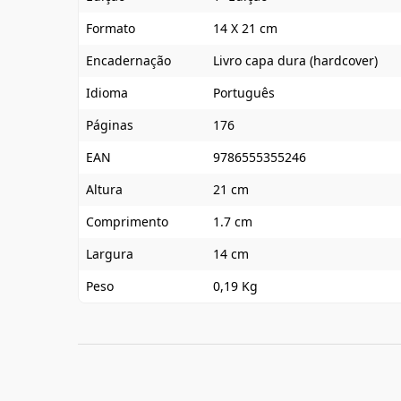
Formato
14 X 21 cm
Encadernação
Livro capa dura (hardcover)
Idioma
Português
Páginas
176
EAN
9786555355246
Altura
21 cm
Comprimento
1.7 cm
Largura
14 cm
Peso
0,19 Kg