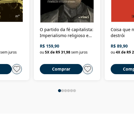
O partido da fé capitalista:
Coisa que n
Imperialismo religioso e
destrói
dominação de classe no
R$ 159,90
R$ 89,90
Brasil
sem juros
ou
5
X de
R$ 31,98
sem juros
ou
4
X de
R$ 2
Comprar
Comp