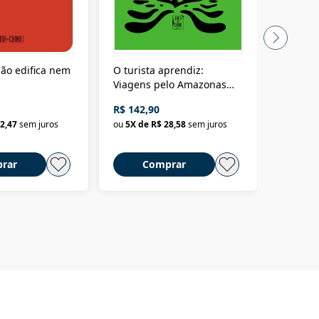
ão edifica nem
O turista aprendiz:
Coloniz
Viagens pelo Amazonas
totalita
até o Peru, pelo Madeira
crimino
R$ 142,90
R$ 69,9
até a Bolívia e por Marajó
2,47
sem juros
ou
5
X de
R$ 28,58
sem juros
ou
3
X d
até dizer chega
rar
Comprar
C