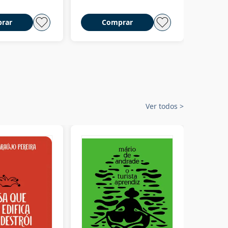
rar
Comprar
C
Ver todos
>