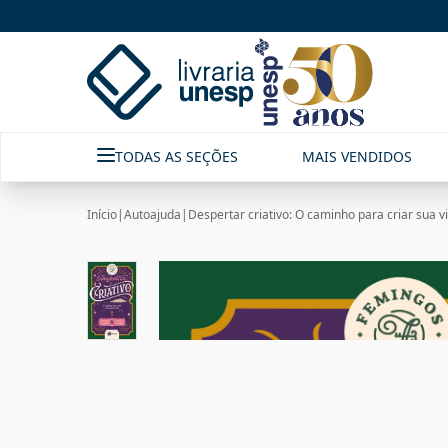
TODAS AS SEÇÕES
MAIS VENDIDOS
Início
|
Autoajuda
|
Despertar criativo: O caminho para criar sua v