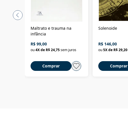
Maltrato e trauma na
Solenoide
infância
R$ 99,00
R$ 146,00
ou
4
X de
R$ 24,75
sem juros
ou
5
X de
R$ 29,20
Comprar
Comprar