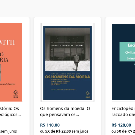
stória: Os
Os homens da moeda: O
Enciclopédi
eológicos
que pensavam os
razoado das
história
ministros da Fazenda da
artes e dos o
R$ 110,00
R$ 128,00
Nova República (1985-
Civilização 
sem juros
ou
5
X de
R$ 22,00
sem juros
ou
5
X de
R$ 2
2018)