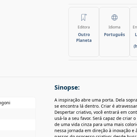
Editora
Idioma
En
Outro
Português
L
Planeta
(
Sinopse:
A inspiração abre uma porta. Dela sopra
ngoni
se encontra lá dentro. Criar é atravess
Despertar criativo, você entrará em con
usá-la a seu favor. Será capaz de criar 
de uma vida cinza para uma mais color
nessa jornada em direção à inovação e à 
passos do processo criativo: desde busca