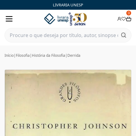
LIVRARIA UNESP
0
Início
|
Filosofia
|
História da Filosofia
|
Derrida