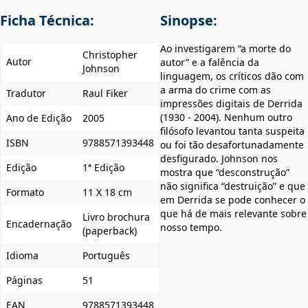
Ficha Técnica:
Sinopse:
Ao investigarem “a morte do
Christopher
Autor
autor” e a falência da
Johnson
linguagem, os críticos dão com
a arma do crime com as
Tradutor
Raul Fiker
impressões digitais de Derrida
(1930 - 2004). Nenhum outro
Ano de Edição
2005
filósofo levantou tanta suspeita
ISBN
9788571393448
ou foi tão desafortunadamente
desfigurado. Johnson nos
Edição
1ª Edição
mostra que “desconstrução”
não significa “destruição” e que
Formato
11 X 18 cm
em Derrida se pode conhecer o
que há de mais relevante sobre
Livro brochura
Encadernação
nosso tempo.
(paperback)
Idioma
Português
Páginas
51
EAN
9788571393448