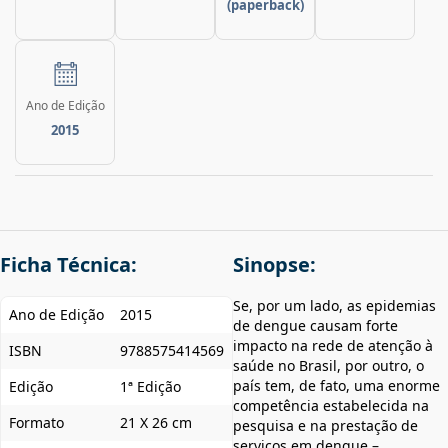
(paperback)
Ano de Edição
2015
Ficha Técnica:
Sinopse:
Se, por um lado, as epidemias
Ano de Edição
2015
de dengue causam forte
impacto na rede de atenção à
ISBN
9788575414569
saúde no Brasil, por outro, o
país tem, de fato, uma enorme
Edição
1ª Edição
competência estabelecida na
Formato
21 X 26 cm
pesquisa e na prestação de
serviços em dengue –