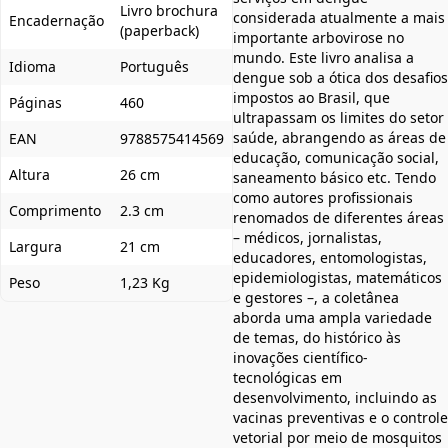
Livro brochura
considerada atualmente a mais
Encadernação
(paperback)
importante arbovirose no
mundo. Este livro analisa a
Idioma
Português
dengue sob a ótica dos desafios
impostos ao Brasil, que
Páginas
460
ultrapassam os limites do setor
saúde, abrangendo as áreas de
EAN
9788575414569
educação, comunicação social,
Altura
26 cm
saneamento básico etc. Tendo
como autores profissionais
Comprimento
2.3 cm
renomados de diferentes áreas
– médicos, jornalistas,
Largura
21 cm
educadores, entomologistas,
epidemiologistas, matemáticos
Peso
1,23 Kg
e gestores –, a coletânea
aborda uma ampla variedade
de temas, do histórico às
inovações científico-
tecnológicas em
desenvolvimento, incluindo as
vacinas preventivas e o controle
vetorial por meio de mosquitos