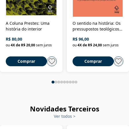
A Coluna Prestes: Uma
O sentido na história: Os
história do interior
pressupostos teológicos
da filosofia da história
R$ 80,00
R$ 96,00
ou
4
X de
R$ 20,00
sem juros
ou
4
X de
R$ 24,00
sem juros
Comprar
Comprar
Novidades Terceiros
Ver todos
>