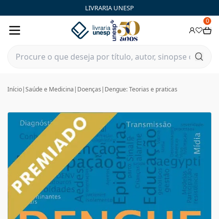
LIVRARIA UNESP
0
Início
|
Saúde e Medicina
|
Doenças
|
Dengue: Teorias e praticas