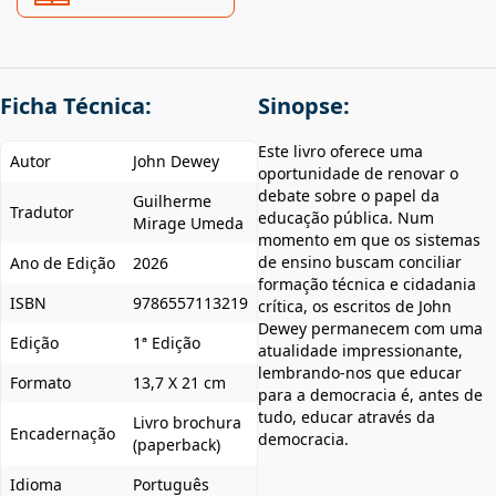
Ficha Técnica:
Sinopse:
Este livro oferece uma
Autor
John Dewey
oportunidade de renovar o
debate sobre o papel da
Guilherme
Tradutor
educação pública. Num
Mirage Umeda
momento em que os sistemas
de ensino buscam conciliar
Ano de Edição
2026
formação técnica e cidadania
ISBN
9786557113219
crítica, os escritos de John
Dewey permanecem com uma
Edição
1ª Edição
atualidade impressionante,
lembrando-nos que educar
Formato
13,7 X 21 cm
para a democracia é, antes de
tudo, educar através da
Livro brochura
Encadernação
democracia.
(paperback)
Idioma
Português