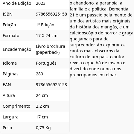
o abandono, a paranoia, a
Ano de Edição
2023
família e a política. Dementia
ISBN
9786556925158
21 é um passeio pela mente de
um dos artistas mais originais
Edição
1ª Edição
da história dos mangás, e um
caleidoscópio de horror e graça
Formato
17 X 24 cm
que jamais para de
surpreender. Ao explorar os
Livro brochura
Encadernação
cantos mais obscuros da
(paperback)
cultura de um país, o autor
revela o que há de insano e
Idioma
Português
divertido onde nunca nos
Páginas
280
preocupamos em olhar.
EAN
9786556925158
Altura
24 cm
Comprimento
2.2 cm
Largura
17 cm
Peso
0,75 Kg